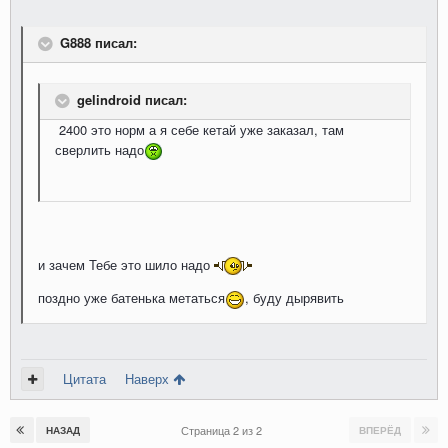
G888 писал:
gelindroid писал:
2400 это норм а я себе кетай уже заказал, там
сверлить надо
и зачем Тебе это шило надо
поздно уже батенька метаться
, буду дырявить
Цитата
Наверх
Страница 2 из 2
НАЗАД
ВПЕРЁД