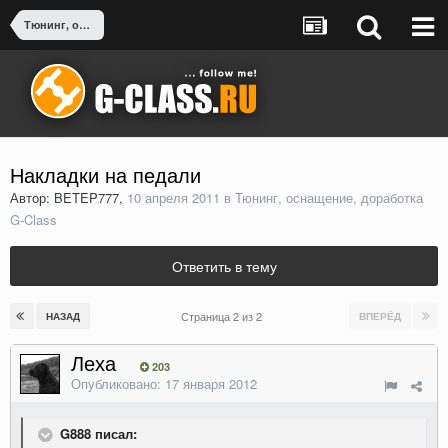
Тюнинг, оснащение, доработка G-Class
Накладки на педали
Автор: BETEP777,
10 апреля 2011
в
Тюнинг, оснащение, доработка
G-Class
Ответить в тему
Страница 2 из 2
НАЗАД
ВПЕРЁД
Леха
203
Опубликовано:
17 января 2012
G888 писал: