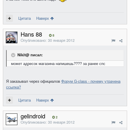
Цитата
Наверх
Hans 88
8
Опубликовано:
30 января 2012
Nikit@ писал:
может адресок магазина напишешь???? за ранее спс
Я заказывал через официалов
Форум G-class - почему утрачена
ссылка?
Цитата
Наверх
gelindroid
2
Опубликовано:
30 января 2012