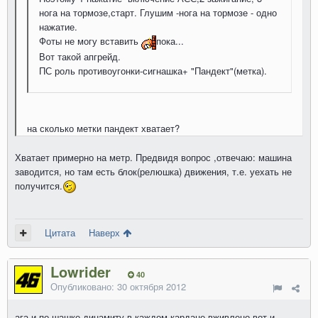
нога на тормозе,старт. Глушим -нога на тормозе - одно
нажатие.
Фоты не могу вставить
пока...
Вот такой апгрейд.
ПС роль противоугонки-сигнашка+ "Пандект"(метка).
на сколько метки пандект хватает?
Хватает примерно на метр. Предвидя вопрос ,отвечаю: машина
заводится, но там есть блок(релюшка) движения, т.е. уехать не
получится.
Цитата
Наверх
Lowrider
40
Опубликовано:
30 октября 2012
ага и по шашке динамиту в каждом кардане вживлено вот и