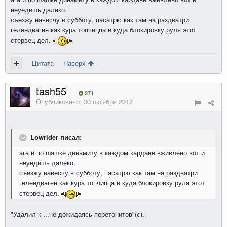
неуедишь далеко.
съезжу навесчу в субботу, пасатрю как там на раздватри
гелендваген как кура топчицца и куда блокировку руля этот
стервец дел.
Цитата
Наверх
tash55
271
Опубликовано:
30 октября 2012
Lowrider писал:
ага и по шашке динамиту в каждом кардане вживлено вот и
неуедишь далеко.
съезжу навесчу в субботу, пасатрю как там на раздватри
гелендваген как кура топчицца и куда блокировку руля этот
стервец дел.
"Удалил к ...не дожидаясь перетонитов"(с).