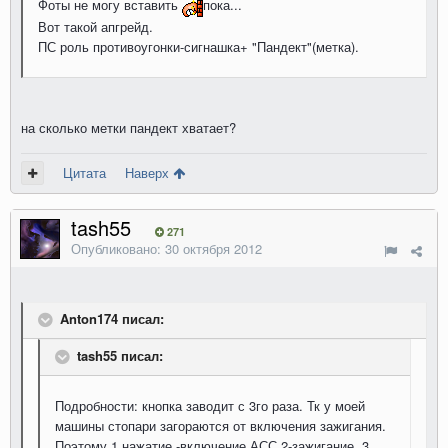
Фоты не могу вставить
пока...
Вот такой апгрейд.
ПС роль противоугонки-сигнашка+ "Пандект"(метка).
на сколько метки пандект хватает?
Цитата
Наверх
tash55
271
Опубликовано:
30 октября 2012
Anton174 писал:
tash55 писал:
Подробности: кнопка заводит с 3го раза. Тк у моей
машины стопари загораются от включения зажигания.
Поэтому 1 нажатие -включение АСС,2-зажигание, 3