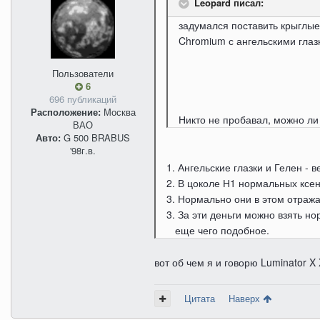
Leopard писал:
задумался поставить крыглые 
Chromium с ангельскими глаз
Пользователи
6
696 публикаций
Расположение:
Москва
Никто не пробавал, можно ли 
ВАО
Авто:
G 500 BRABUS
'98г.в.
1. Ангельские глазки и Гелен -
2. В цоколе Н1 нормальных ксен
3. Нормально они в этом отража
3. За эти деньги можно взять 
еще чего подобное.
вот об чем я и говорю Luminator X 
Цитата
Наверх