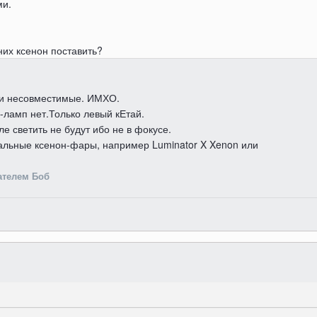
ми.
них ксенон поставить?
ещи несовместимые. ИМХО.
-ламп нет.Только левый кЕтай.
е светить не будут ибо не в фокусе.
мальные ксенон-фары, например Luminator X Xenon или
ателем Боб