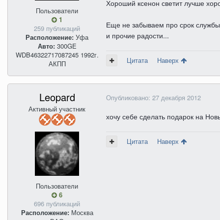
Хороший ксенон светит лучше хоро
Пользователи
1
Еще не забываем про срок службы
259 публикаций
и прочие радости...
Расположение:
Уфа
Авто:
300GE
WDB46322717087245 1992г.
Цитата
Наверх
АКПП
Leopard
Опубликовано:
27 декабря 2012
Активный участник
хочу себе сделать подарок на Новы
Цитата
Наверх
Пользователи
6
696 публикаций
Расположение:
Москва