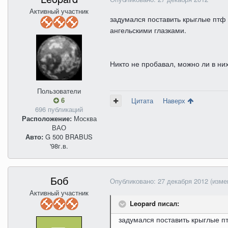
Активный участник
задумался поставить крыглые птф 
ангельскими глазками.
Никто не пробавал, можно ли в ни
Пользователи
6
Цитата
Наверх
696 публикаций
Расположение:
Москва
ВАО
Авто:
G 500 BRABUS
'98г.в.
Боб
Опубликовано:
27 декабря 2012
(изме
Активный участник
Leopard писал:
задумался поставить крыглые пт