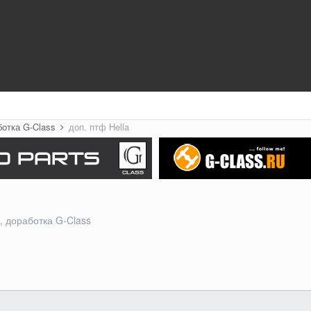
ботка G-Class
доп. птф Hella
 доработка G-Class