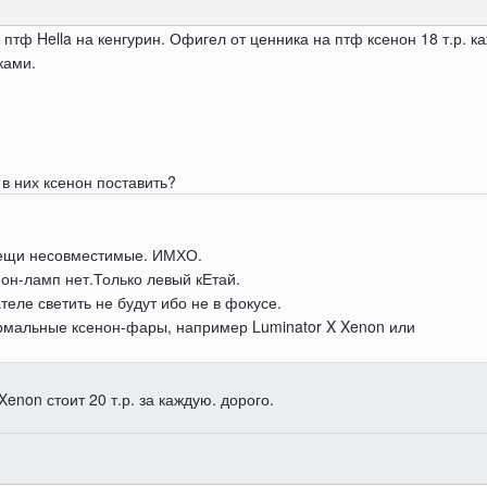
птф Hella на кенгурин. Офигел от ценника на птф ксенон 18 т.р. 
ками.
в них ксенон поставить?
 вещи несовместимые. ИМХО.
он-ламп нет.Только левый кЕтай.
теле светить не будут ибо не в фокусе.
нормальные ксенон-фары, например Luminator X Xenon или
Xenon стоит 20 т.р. за каждую. дорого.