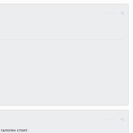
Жалоба
Жалоба
галоген стоит.