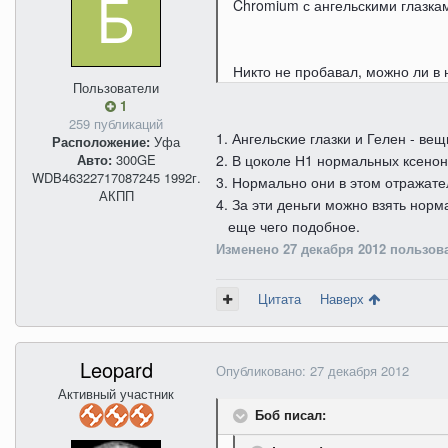
Chromium с ангельскими глазка
Никто не пробавал, можно ли в 
Пользователи
1
259 публикаций
1. Ангельские глазки и Гелен - в
Расположение:
Уфа
Авто:
300GE
2. В цоколе Н1 нормальных ксенон
WDB46322717087245 1992г.
3. Нормально они в этом отражател
АКПП
4. За эти деньги можно взять нор
еще чего подобное.
Изменено
27 декабря 2012
пользов
Цитата
Наверх
Leopard
Опубликовано:
27 декабря 2012
Активный участник
Боб писал: