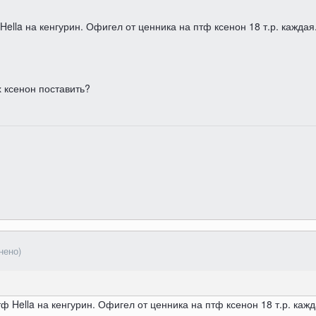
Hella на кенгурин. Офигел от ценника на птф ксенон 18 т.р. кажда
х ксенон поставить?
нено)
ф Hella на кенгурин. Офигел от ценника на птф ксенон 18 т.р. каж