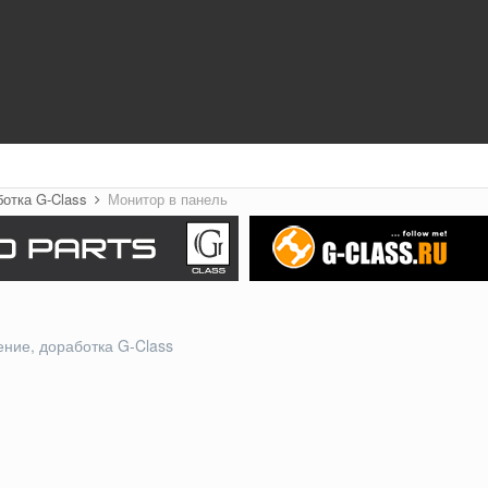
ботка G-Class
Монитор в панель
ние, доработка G-Class