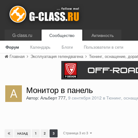
G-class.ru
Сообщество
Активность
Форум
Календарь
Блоги
Пользователи в сети
Главная
Эксплуатация гелендвагена
Тюнинг, оснащение, дора
Монитор в панель
Автор: Альберт 777,
9 сентября 2012
в
Тюнинг, оснаще
Страница 3 из 3
1
2
3
НАЗАД