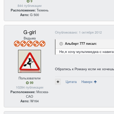
9
844 публикации
Расположение:
Тюмень
Авто:
G 500
G-girl
Опубликовано:
1 октября 2012
Ведьма
Альберт 777 писал:
Не,я хочу мультимедиа-с навиг
Обратись к Роману если не хочеш
Пользователи
Цитата
Наверх
99
10284 публикации
Расположение:
Москва-
САО
Авто:
W164