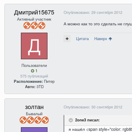
Дмитрий15675
Опубликовано:
29 сентября 2012
Активный участник
А можно как то это сделать не гл
Цитата
Наверх
Пользователи
1
575 публикаций
Расположение:
Питер
Авто:
3TD
золтан
Опубликовано:
30 сентября 2012
Бывалый
2one3 писал:
я нашёл <span style="color: rgb85,