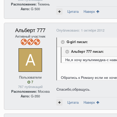
Расположение:
Тюмень
Авто:
G 500
Цитата
Наверх
Альберт 777
Опубликовано:
1 октября 2012
Активный участник
G-girl писал:
Альберт 777 писал:
Не,я хочу мультимедиа-с нав
Пользователи
Обратись к Роману если не хоч
7
767 публикаций
Спасибо,обращусь.
Расположение:
Москва
Авто:
G-350
Цитата
Наверх