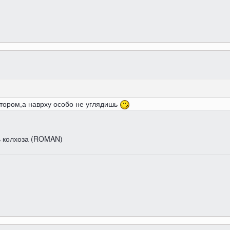
атором,а наврху особо не углядишь
ь колхоза (ROMAN)