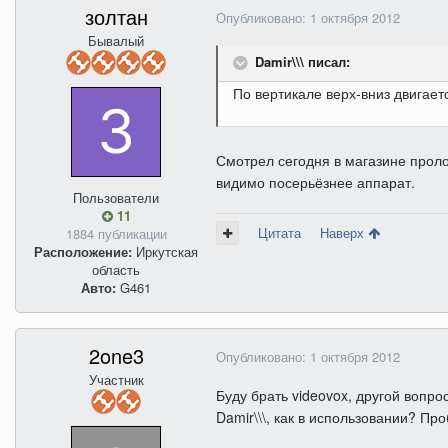
золтан
Опубликовано:
1 октября 2012
Бывалый
Damir\\\ писал:
По вертикале верх-вниз двигает
Смотрел сегодня в магазине пролод
видимо посерьёзнее аппарат.
Пользователи
11
Цитата
Наверх
1884 публикации
Расположение:
Иркутская
область
Авто:
G461
2one3
Опубликовано:
1 октября 2012
Участник
Буду брать videovox, другой вопрос
Damir\\\, как в использовании? Пр