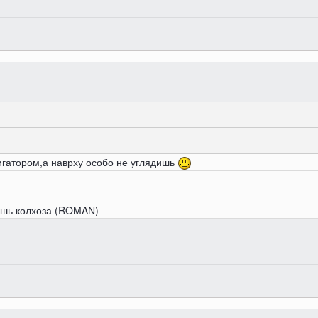
игатором,а наврху особо не углядишь
ешь колхоза (ROMAN)