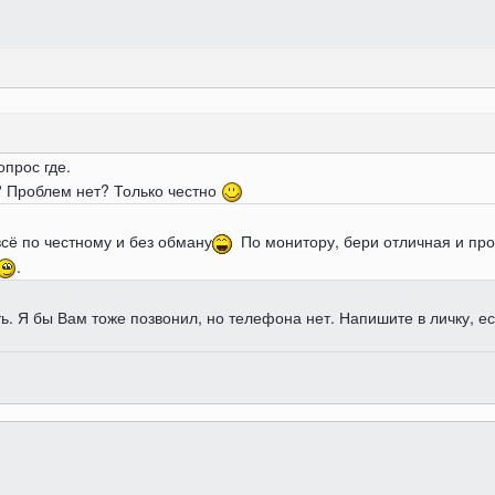
опрос где.
и? Проблем нет? Только честно
всё по честному и без обману
По монитору, бери отличная и пров
.
ть. Я бы Вам тоже позвонил, но телефона нет. Напишите в личку, е