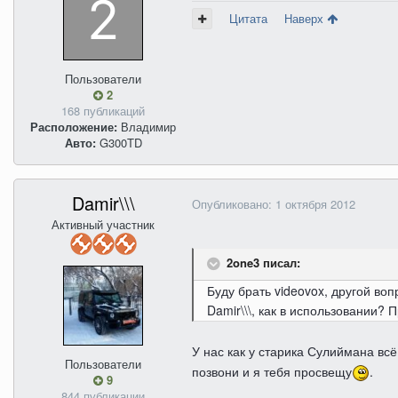
Цитата
Наверх
Пользователи
2
168 публикаций
Расположение:
Владимир
Авто:
G300TD
Damir\\\
Опубликовано:
1 октября 2012
Активный участник
2one3 писал:
Буду брать videovox, другой вопр
Damir\\\, как в использовании?
У нас как у старика Сулиймана всё
Пользователи
позвони и я тебя просвещу
.
9
844 публикации