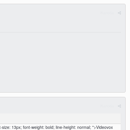
Жалоба
Жалоба
-size: 13px; font-weight: bold; line-height: normal; ">Videovox