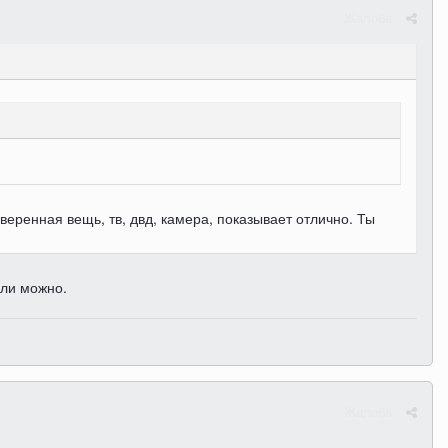
Жалоба
еренная вещь, тв, двд, камера, показывает отлично. Ты
сли можно.
Жалоба