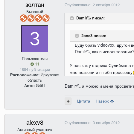
золтан
Опубликовано:
2 октября 2012
Бывалый
Damir\\\ писал:
2one3 писал:
Буду брать videovox, другой в
Damir\\\, как в использовани
Пользователи
11
У нас как у старика Сулиймана 
1884 публикации
мне позвони и я тебя просвещу
Расположение:
Иркутская
область
Авто:
G461
Damir\\\, а можно и меня просвети
Цитата
Наверх
alexv8
Опубликовано:
3 октября 2012
Активный участник