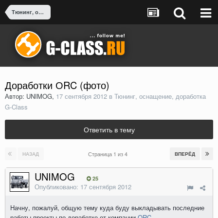
Тюнинг, оснащение, доработка G-Class
Доработки ОRC (фото)
Автор: UNIMOG,
17 сентября 2012
в
Тюнинг, оснащение, доработка
G-Class
Ответить в тему
Страница 1 из 4
НАЗАД
ВПЕРЁД
UNIMOG
25
Опубликовано:
17 сентября 2012
Начну, пожалуй, общую тему куда буду выкладывать последние
работы-проекты по доработке от компании
ORC
...