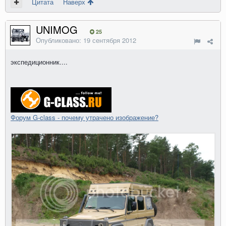
Цитата
Наверх
UNIMOG
25
Опубликовано:
19 сентября 2012
экспедиционник....
Форум G-class - почему утрачено изображение?