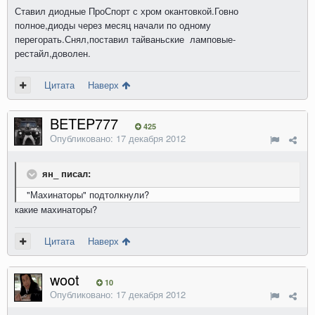
Ставил диодные ПроСпорт с хром окантовкой.Говно
полное,диоды через месяц начали по одному
перегорать.Снял,поставил тайваньские ламповые-
рестайл,доволен.
Цитата
Наверх
BETEP777
425
Опубликовано:
17 декабря 2012
ян_ писал:
"Махинаторы" подтолкнули?
какие махинаторы?
Цитата
Наверх
woot
10
Опубликовано:
17 декабря 2012