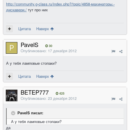
http://community.g-class.ru/index.php?/topic/4858-махинаторы.-
дискавери./
тут про них
Цитата
Наверх
PavelS
30
Опубликовано:
17 декабря 2012
А у тебя ламповые стопаки?
Цитата
Наверх
BETEP777
425
Опубликовано:
23 декабря 2012
PavelS писал:
А у тебя ламповые стопаки?
да