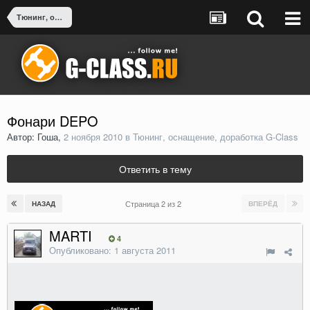
Тюнинг, оснащение, доработка G-Class
Фонари DEPO
Автор: Гоша,
2 ноября 2010
в
Тюнинг, оснащение, доработка G-Class
Ответить в тему
Страница 2 из 2
НАЗАД
ВПЕРЁД
MARTI
4
Опубликовано:
1 августа 2011