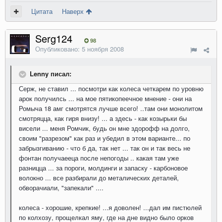
Цитата
Наверх
Serg124
98
Опубликовано:
5 ноября 2008
Lenny писал:
Серж, не ставил ... посмотри как колеса четкарем по уровню
арок получилсь ... на мое пятикопеечное мнение - они на
Ромыча 18 амг смотрятся лучше всего! ..там они монолитом
смотряцца, как гиря внизу! ... а здесь - как козырьки бы
висели ... меня Ромчик, будь он мне здорофф на долго,
своим "разрезом" как раз и убедил в этом варианте... по
забрызгиванию - что б да, так нет ... так он и так весь не
фонтан получаееца после непогоды .. какая там уже
разницца ... за пороги, молдинги и запаску - карбоновое
волокно ... все разбирали до металических деталей,
обворачиали, "запекали" ....
колеса - хорошие, крепкие! ...я доволен! ...дал им пистюлей
по колхозу, прощелкал яму, где на дне видно было орков