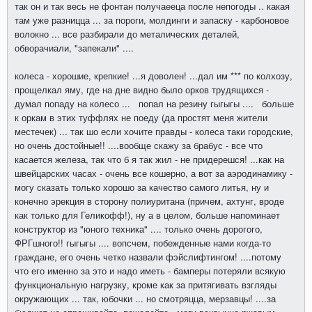
так он и так весь не фонтан получаееца после непогоды .. какая
там уже разницца ... за пороги, молдинги и запаску - карбоновое
волокно ... все разбирали до металических деталей,
обворачиали, "запекали" ....
колеса - хорошие, крепкие! ...я доволен! ...дал им *** по колхозу,
прощелкал яму, где на дне видно было орков трудящихся -
думал попаду на колесо ... попал на резину гыгыгы .... больше
к оркам в этих туффлях не поеду (да простят меня жители
местечек) ... так шо если хочите правды - колеса таки городские,
но очень достойные!! ....вообще скажу за брабус - все что
касается железа, так что б я так жил - не придерешся! ...как на
швейцарских часах - очень все кошерно, а вот за аэродинамику -
могу сказать только хорошо за качество самого литья, ну и
конечно эрекция в сторону полиуритана (причем, ахтунг, вроде
как только для Геликофф!), ну а в целом, больше напоминает
конструктор из "юного техника" .... только очень дорогого,
ФРГшного!! гыгыгы .... вопсчем, побежденные нами когда-то
граждане, его очень четко назвали фэйслифтингом! ....потому
что его именно за это и надо иметь - бамперы потеряли всякую
функциональную нагрузку, кроме как за притягивать взгляды
окружающих ... так, юбочки ... но смотряцца, мерзавцы! ....за