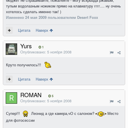
бюджет не спрашивайте, пожалейте - могу вскрыцца ржавым,
тупым водолазным ножиком прямо на клавиатуру гггг.... ну очень
хотелось сделать именно так! )
Изменено
24 мая 2009
пользователем Desert Foxx
Цитата
Наверх
Yurs
1
Опубликовано:
5 ноября 2008
Круто получилось!!!
Цитата
Наверх
ROMAN
5
Опубликовано:
5 ноября 2008
Супер!!!
Леонид а где камера,чО с салоном?
Место
для фотосессии