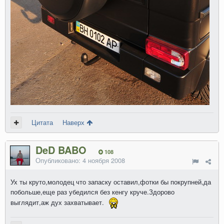
Цитата
Наверх
DeD BABO
108
Опубликовано:
4 ноября 2008
Ух ты круто,молодец что запаску оставил,фотки бы покрупней,да
побольше,еще раз убедился без кенгу круче.Здорово
выглядит,аж дух захватывает.