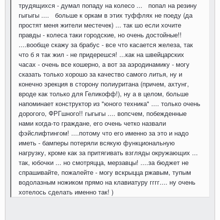
трудящихся - думал попаду на колесо ... попал на резину
гыгыгы .... больше к оркам в этих туффлях не поеду (да
простят меня жители местечек) ... так шо если хочите
правды - колеса таки городские, но очень достойные!!
....вообще скажу за брабус - все что касается железа, так
что б я так жил - не придерешся! ...как на швейцарских
часах - очень все кошерно, а вот за аэродинамику - могу
сказать только хорошо за качество самого литья, ну и
конечно эрекция в сторону полиуритана (причем, ахтунг,
вроде как только для Геликофф!), ну а в целом, больше
напоминает конструктор из "юного техника" .... только очень
дорогого, ФРГшного!! гыгыгы .... вопсчем, побежденные
нами когда-то граждане, его очень четко назвали
фэйслифтингом! ....потому что его именно за это и надо
иметь - бамперы потеряли всякую функциональную
нагрузку, кроме как за притягивать взгляды окружающих ...
так, юбочки ... но смотряцца, мерзавцы! ....за бюджет не
спрашивайте, пожалейте - могу вскрыцца ржавым, тупым
водолазным ножиком прямо на клавиатуру гггг.... ну очень
хотелось сделать именно так! )