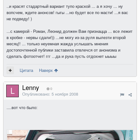
..и красят стадартный вариант тупо краской ... а я хочу ... ну
вопсчем, ждите анонсов! гыгы ...но будет все по масти! ...я вас
не подведу! )
...с камерой - Роман, Леонид должен Вам признацца ... все лежит
в кробке - нервы сдали!)) ...не могу из-за руля вылезти второй
месяц!! ... только неуемная жажда услышать мнения
достопочтенной публики заставила отвлечся от анонизма и
сделать фотоотчет! ггг ...да и рука пусть отдохнет ыыыы
Цитата
Наверх
Lenny
0
Опубликовано:
5 ноября 2008
....вот что было: