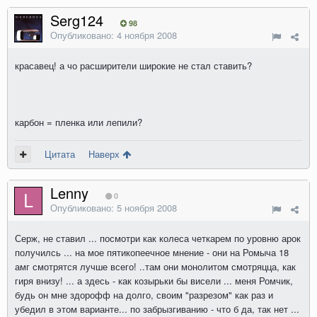
Serg124
98
Опубликовано:
4 ноября 2008
красавец! а чо расширители широкие не стал ставить?
карбон = пленка или лепили?
Цитата
Наверх
Lenny
0
Опубликовано:
5 ноября 2008
Серж, не ставил ... посмотри как колеса четкарем по уровню арок
получилсь ... на мое пятикопеечное мнение - они на Ромыча 18
амг смотрятся лучше всего! ..там они монолитом смотряцца, как
гиря внизу! ... а здесь - как козырьки бы висели ... меня Ромчик,
будь он мне здорофф на долго, своим "разрезом" как раз и
убедил в этом варианте... по забрызгиванию - что б да, так нет ...