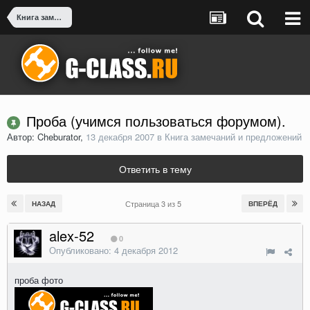
Книга замечаний и предложений
Проба (учимся пользоваться форумом).
Автор: Cheburator,
13 декабря 2007
в
Книга замечаний и предложений
Ответить в тему
Страница 3 из 5
НАЗАД
ВПЕРЁД
alex-52
0
Опубликовано:
4 декабря 2012
проба фото