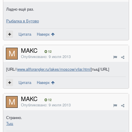
Ладно ещё раз.
Рыбалка в Бутово
Цитата
Наверх
MAKC
12
Опубликовано:
9 июля 2013
[URL//
www.allforangler.ru/lakes/moscow/vilar.html
]тыц[/URL]
Цитата
Наверх
MAKC
12
Опубликовано:
9 июля 2013
Странно.
Тыц