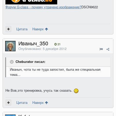
Форум G-class - почему утрачено изображение?
DSCN9622
Цитата
Наверх
Иваныч_350
21
Опубликовано:
5 декабря 2012
Cheburator писал:
Иваныч, чота ты не туда запостил, была же специальная
тема...
Не Вов,это тренировка, учусь так сказать.
Цитата
Наверх