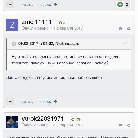
Цитата
Наверх
2
zmei11111
2
Опубликовано:
11 февраля 2017
09.02.2017 в 03:02, Nick сказал:
Ну и конечно, принципиально, мне не понятно чего здесь
творится, почему, ну и, наверное, главное - зачем?
Заставь дурака богу молиться, весь лоб расшибёт.
Цитата
Наверх
yurok22031971
176
Опубликовано:
13 февраля 2017
Нельзя жить по формуле" Я начальник,ты дурак" Нужно все это