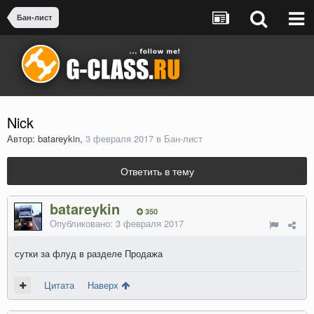
Бан-лист
Nick
Автор: batareykin,
3 февраля 2017
в
Бан-лист
Ответить в тему
batareykin
350
Опубликовано:
3 февраля 2017
сутки за флуд в разделе Продажа
Цитата
Наверх