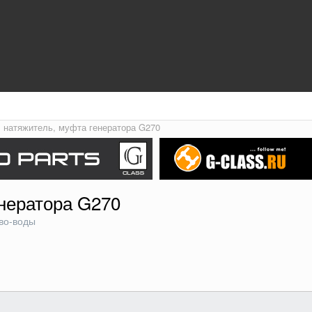
, натяжитель, муфта генератора G270
енератора G270
во-воды