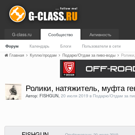
G-class.ru
Сообщество
Активность
Форум
Календарь
Блоги
Пользователи в сети
Главная
Куплю/продам
Подарю/Отдам за пиво-воды
Ролики
Ролики, натяжитель, муфта г
Автор: FISHGUN,
20 июля 2019
в
Подарю/Отдам за пи
FISHGUN
Опубликовано:
20 июля 2019