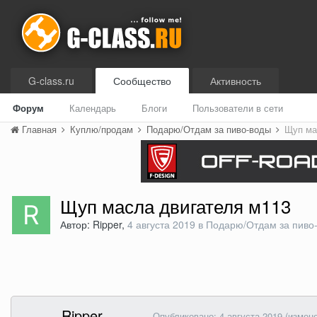
G-class.ru
Сообщество
Активность
Форум
Календарь
Блоги
Пользователи в сети
Главная
Куплю/продам
Подарю/Отдам за пиво-воды
Щуп ма
Щуп масла двигателя м113
Автор: Ripper,
4 августа 2019
в
Подарю/Отдам за пиво
Ripper
Опубликовано:
4 августа 2019
(измен