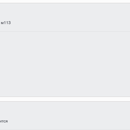
а м113
ится