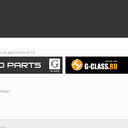
сла двигателя м113
-воды
ено)