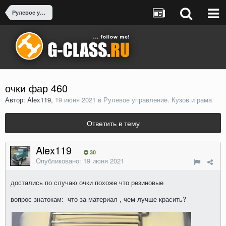
Рулевое управление. Кузов и рама
очки фар 460
Автор: Alex119,
19 июня 2021
в
Рулевое управление. Кузов и рама
Ответить в тему
Alex119
30
Опубликовано:
19 июня 2021
достались по случаю очки похоже что резиновые
вопрос знатокам: что за материал , чем лучше красить?