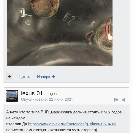
Цитата
Наверх
lexus.01
12
Опубликовано:
22 июня 2021
А нету что то типо PUR ,маркировка должна стоять с 90х годов
на каждом
изделии.Да
https://www.drive2.ru/r/mercedes/g_class/1279496/
полистал немножко,он оказывается чуть старее)))