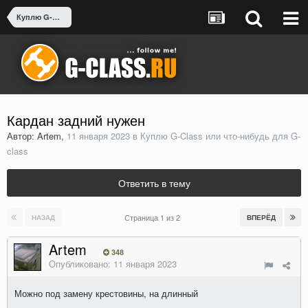
Куплю G-Class или что-нибудь для G-class
Кардан задний нужен
Автор: Artem,
11 января 2023
в
Куплю G-Class или что-нибудь для G-
class
Ответить в тему
Страница 1 из 2
НАЗАД
ВПЕРЁД
Artem
348
Опубликовано:
11 января 2023
Можно под замену крестовины, на длинный