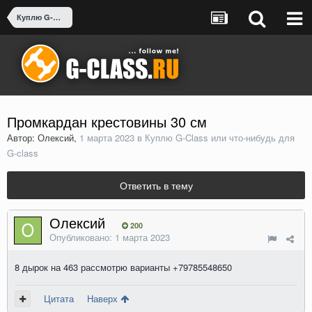
Куплю G-Class или что-нибудь для G-class
Промкардан крестовины 30 см
Автор: Олексий,
1 марта 2023
в
Куплю G-Class или что-нибудь для
G-class
Ответить в тему
Олексий
200
Опубликовано:
1 марта 2023
8 дырок на 463 рассмотрю варианты +79785548650
Цитата
Наверх