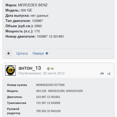
Марка:
MERCEDES BENZ
Модель:
300 GE
Дата выпуска:
нет данных
Тип двигателя:
103987
Объем (куб.см.):
2960
Мощность (л.с.):
170
Номер двигателя:
103987 12 001661
Цитата
Наверх
антон_13
19
Опубликовано:
23 июля 2012
Номер кузова
WDB46322817077599
Модель
463.228 300GE/G300; 500GE/G500
Двигатель
103.987 12 001661
Трансмиссия
722.397 13 543085
Рулевой
765.503 10 N91105
редуктор