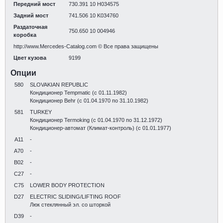
Передний мост
730.391 10 H034575
Задний мост
741.506 10 K034760
Раздаточная
750.650 10 004946
коробка
http://www.Mercedes-Catalog.com © Все права защищены
Цвет кузова
9199
Опции
580
SLOVAKIAN REPUBLIC
Кондиционер Tempmatic (с 01.11.1982)
Кондиционер Behr (с 01.04.1970 по 31.10.1982)
581
TURKEY
Кондиционер Termoking (с 01.04.1970 по 31.12.1972)
Кондиционер-автомат (Климат-контроль) (с 01.01.1977)
A11
-
A70
-
B02
-
C27
-
C75
LOWER BODY PROTECTION
D27
ELECTRIC SLIDING/LIFTING ROOF
Люк стеклянный эл. со шторкой
D39
-