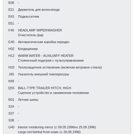
E08
-
E21
Держатель для велосипеда
E43
Подкассетник
E51
-
F46
HEADLAMP WIPER/WASHER
Очиститель фар
G40
Автоматическая коробка передач
H02
Кондиционер
H12
WARM WATER - AUXILIARY HEATER
Стояночный подогрев с пультуправлением
H20
Теплозащитное остекление (включая ветровое стекло)
J65
Указатель внешней температуры
K89
-
Q55
BALL-TYPE TRAILER HITCH, HIGH
Сцепное устройство в заниженном положении
R01
Летние шины
S34
-
S37
-
S38
-
U40
interior monitoring mirror (с 09.05.1996по 25.09.1996)
cargo net behind front seats (с 26.09.1996)