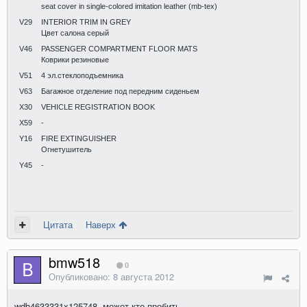
seat cover in single-colored imitation leather (mb-tex)
V29
INTERIOR TRIM IN GREY
Цвет салона серый
V46
PASSENGER COMPARTMENT FLOOR MATS
Коврики резиновые
V51
4 эл.стеклоподъемника
V63
Багажное отделение под передним сиденьем
X30
VEHICLE REGISTRATION BOOK
X59
-
Y16
FIRE EXTINGUISHER
Огнетушитель
Y45
-
Цитата
Наверх
bmw518
0
Опубликовано:
8 августа 2012
wdb4633331x125748 может кто пробить