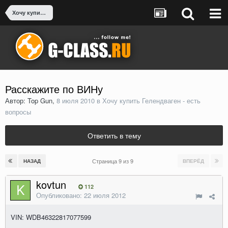
Хочу купить Гелендваген - есть вопросы
Расскажите по ВИНу
Автор: Top Gun,
8 июля 2010
в
Хочу купить Гелендваген - есть
вопросы
Ответить в тему
Страница 9 из 9
НАЗАД
ВПЕРЁД
kovtun
112
Опубликовано:
22 июля 2012
VIN: WDB46322817077599