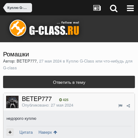
Куплю G-Class или что-нибудь для G-class
Ромашки
Автор: BETEP777,
27 мая 2024
в
Куплю G-Class или что-нибудь для
G-class
Ответить в тему
BETEP777
425
Опубликовано:
27 мая 2024
недорого куплю
Цитата
Наверх