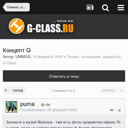
Тюнинг, оснащение, доработка G-Class
Концепт G
Автор: UNIMOG,
18 февраля 2009
в
Тюнинг, оснащение, доработка
G-Class
Ответить в тему
Страница 2 из 2
НАЗАД
ВПЕРЁД
puma
109
Опубликовано:
25 февраля 2009
Залезьте в музей Жвагена - там есть фоты проработки образа 70-
х годов, реально спёрли оттуда токма ф фшопе фломиками