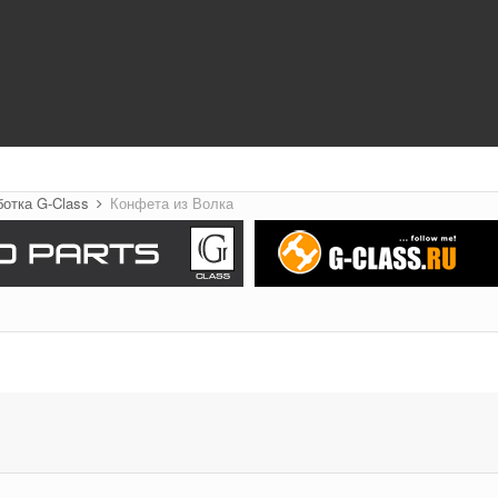
ботка G-Class
Конфета из Волка