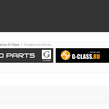
ботка G-Class
Конфета из Волка