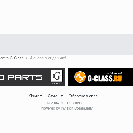
ботка G-Class
И снова о сиденьях!
Язык
Стиль
Обратная связь
© 2004-2021 G-class.ru
Powered by Invision Community