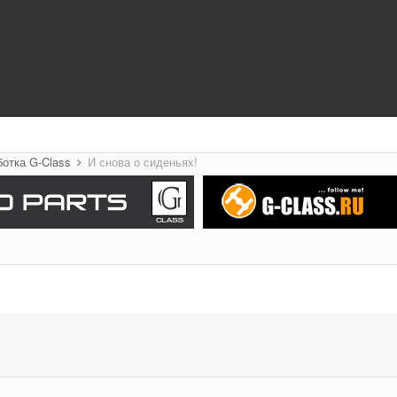
ботка G-Class
И снова о сиденьях!