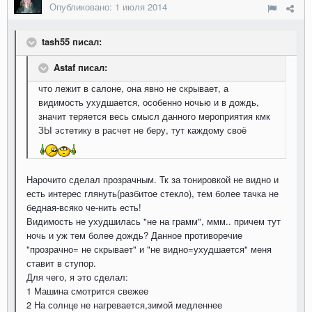
Опубликовано:
1 июля 2014
tash55 писал:
Astaf писал:
что лежит в салоне, она явно не скрывает, а
видимость ухудшается, особенно ночью и в дождь,
значит теряется весь смысл данного мероприятия кмк
ЗЫ эстетику в расчет не беру, тут каждому своё
Нарочито сделал прозрачным. Тк за тонировкой не видно и
есть интерес глянуть(разбитое стекло), тем более тачка не
бедная-всяко че-нить есть!
Видимость не ухудшилась "не на грамм", ммм.. причем тут
ночь и уж тем более дождь? Данное противоречие
"прозрачно= не скрывает" и "не видно=ухудшается" меня
ставит в ступор.
Для чего, я это сделал:
1 Машина смотрится свежее
2 На солнце не нагревается,зимой медленнее