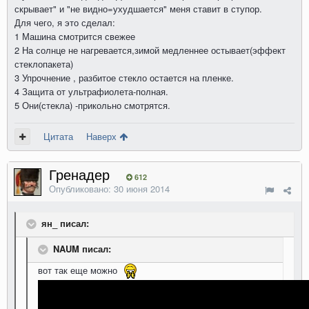
скрывает" и "не видно=ухудшается" меня ставит в ступор.
Для чего, я это сделал:
1 Машина смотрится свежее
2 На солнце не нагревается,зимой медленнее остывает(эффект
стеклопакета)
3 Упрочнение , разбитое стекло остается на пленке.
4 Защита от ультрафиолета-полная.
5 Они(стекла) -прикольно смотрятся.
Цитата
Наверх
Гренадер
612
Опубликовано:
30 июня 2014
ян_ писал:
NAUM писал:
вот так еще можно