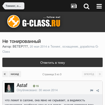
Тюнинг, оснащение, доработка G-Class
Не тонированный
Автор: BETEP777,
20 мая 2014
в
Тюнинг, оснащение, доработка G-
Class
Ответить в тему
Страница 3 из 3
НАЗАД
ВПЕРЁД
Astaf
15
Опубликовано:
30 июня 2014
что лежит в салоне, она явно не скрывает, а видимость
ухудшается, особенно ночью и в дождь, значит теряется весь