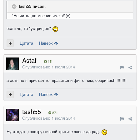
tash55 писал:
"Не читал,но мнение имею!"(с)
если чо, то "устриц ел"
Цитата
Наверх
Astaf
15
Опубликовано:
1 июля 2014
а хотя чо я пристал то, нравится и фиг с ним, сорри tash !!!!!!!!
Цитата
Наверх
tash55
271
Опубликовано:
1 июля 2014
Ну что,уж ,конструктивной критике завсегда рад.