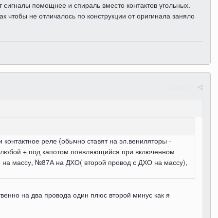
т сигналы помощнее и спираль вместо контактов угольных.
так чтобы не отличалось по конструкции от оригинала заняло
Жалоба
 контактное реле (обычно ставят на эл.вениляторы -
 любой + под капотом появляющийся при включенном
на массу, №87А на ДХО( второй провод с ДХО на массу),
ственно на два провода один плюс второй минус как я