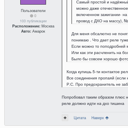
Самый простой и надёжный 
можно даже отечественное
Пользователи
включенном зажигании- на
0
провод с ДХО на массу), №
103 публикации
Расположение:
Москва
Авто:
Амарок
Для меня обсалютно не понятн
понимаю . Что дает реле туже
Если можно то поподробней м
Или как эти расчленить на б
Было бы совсем хорошо фото
Когда купишь 5-ти контактое ре
Все соединения пропаяй (если 
Р.С. Про предохранитель не заб
Попробовал таким образом плюс не 
реле должно идти на дхо тишина
Цитата
Наверх