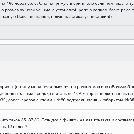
 на 460 через реле. Оно напрямую в оригинале если помнишь, а ту
 на разъемах нормальных, с установкой реле в родном блоке реле 
елезную Bosch не нашел, новую пластиковую поставил))
риант (стоят у меня несколько лет на разных машинах)Возьми 5-ти
 дополнительный предохранитель до 10А который подключаешь на
30, далее провод с клеммы №86 подсоединяешь к габаритам, №85 
что такое 85 ,87,86,.Есть дхо с фишкой на два контакта и соответ
епь 12 вольт ?
неучу поясните откуда взять кучу проводов с номерами .