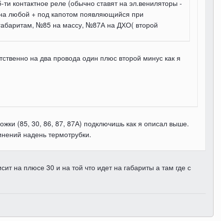
ти контактное реле (обычно ставят на эл.вениляторы -
на любой + под капотом появляющийся при
габаритам, №85 на массу, №87А на ДХО( второй
етственно на два провода один плюс второй минус как я
жки (85, 30, 86, 87, 87А) подключишь как я описал выше.
инений надень термотрубки.
ит на плюсе 30 и на той что идет на габариты а там где с