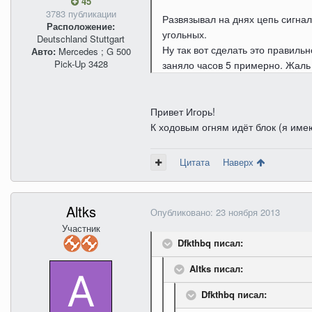
45
3783 публикации
Развязывал на днях цепь сигнал
Расположение:
угольных.
Deutschland Stuttgart
Ну так вот сделать это правиль
Авто:
Mercedes ; G 500
Pick-Up 3428
заняло часов 5 примерно. Жаль
Привет Игорь!
К ходовым огням идёт блок (я име
Цитата
Наверх
Altks
Опубликовано:
23 ноября 2013
Участник
Dfkthbq писал:
Altks писал:
Dfkthbq писал: