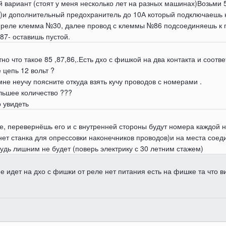
вариант (стоят у меня несколько лет на разных машинах)Возьми 5-
)и дополнительный предохранитель до 10А который подключаешь 
 реле клемма №30, далее провод с клеммы №86 подсоединяешь к 
87- оставишь пустой.
о что такое 85 ,87,86,.Есть дхо с фишкой на два контакта и соотв
 цепь 12 вольт ?
не неучу поясните откуда взять кучу проводов с номерами .
ольшее количество ???
 увидеть
ле, перевернёшь его и с внутренней стороны будут номера каждой но
нет станка для опрессовки наконечников проводов)и на места соед
удь лишним не будет (поверь электрику с 30 летним стажем)
идет на дхо с фишки от реле нет питания есть на фишке та что вис