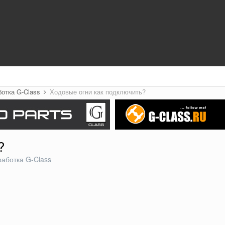
ботка G-Class
Ходовые огни как подключить?
?
работка G-Class