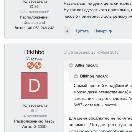
Пользователи
Развязывал на днях цепь сигналов
95
Ну так вот сделать это правильно,
5767 публикаций
часов 5 примерно. Жаль релюху ж
Расположение:
Deutschland
Авто:
140.063 246.243
Цитата
Наверх
Dfkthbq
Опубликовано:
23 ноября 2013
Участник
Altks писал:
Dfkthbq писал:
Самый простой и надёжный ва
можно даже отечественное)и
зажигании- на реле клемма №
№87- оставишь пустой.
Пользователи
0
34 публикации
Для меня обсалютно не понятно 
Расположение:
Тверь
понимаю . Что дает реле туже ц
Авто:
G-300D
Если можно то поподробней мне 