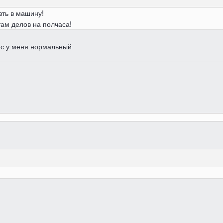
зть в машину!
там делов на полчаса!
вис у меня нормальный