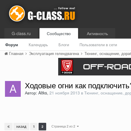
G-class.ru
Сообщество
Активность
Форум
Календарь
Блоги
Пользователи в сети
Главная
Эксплуатация гелендвагена
Тюнинг, оснащение, дора
Ходовые огни как подключить
Автор: Altks,
21 ноября 2013
в
Тюнинг, оснащение, до
Страница 2 из 2
1
2
НАЗАД