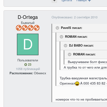
D-Ortega
Опубликовано:
2 сентября 2010
Бывалый
PavelS писал:
ROMAN писал:
DJ BABO писал:
ROMAN писал:
Пользователи
Выкручиваем болт фикса
23
А трубка то от чего или для
1058 публикаций
Расположение:
Обнинск
Трубка-вакуумная магистраль
Оригинал
A 000 435 83 82 
номерок что-то не пробиваетьс