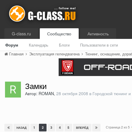
G-class.ru
Сообщество
Активность
Форум
Календарь
Блоги
Пользователи в сети
Главная
Эксплуатация гелендвагена
Тюнинг, оснащение, дора
Замки
Автор: ROMAN,
28 октября 2008
в
Городской тюнинг и
Страница 2 из 5
1
2
3
4
5
НАЗАД
ВПЕРЁД