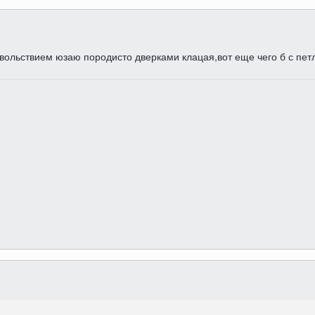
овольствием юзаю породисто дверками клацая,вот еще чего б с пет