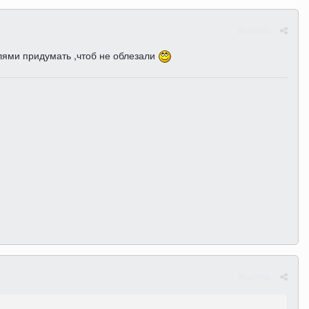
Жалоба
лями придумать ,чтоб не облезали
Жалоба