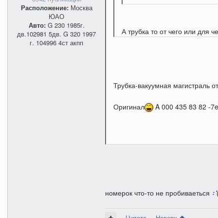
Расположение:
Москва
ЮАО
Авто:
G 230 1985г.
А трубка то от чего или для ч
дв.102981 5дв. G 320 1997
г. 104996 4ст акпп
Трубка-вакуумная магистраль о
Оригинал
A 000 435 83 82 -7e
номерок что-то не пробиваеться
Цитата
Наверх