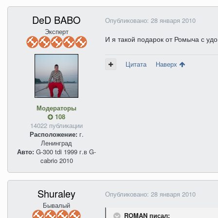
DeD BABO
Опубликовано:
28 января 2010
Эксперт
И я такой подарок от Ромыча с уд
Цитата
Наверх
Модераторы
108
14022 публикации
Расположение:
г.
Ленинград
Авто:
G-300 tdi 1999 г.в G-
cabrio 2010
Shuraley
Опубликовано:
28 января 2010
Бывалый
ROMAN писал: