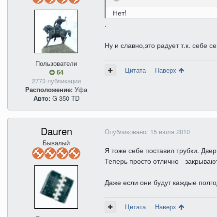
Нет!
.
Ну и славно,это радует т.к. себе 
Пользователи
Цитата
Наверх
64
2773 публикации
Расположение:
Уфа
Авто:
G 350 TD
Dauren
Опубликовано:
15 июля 2010
Бывалый
Я тоже себе поставил трубки. Две
Теперь просто отлично - закрывают
Даже если они будут каждые полгод
Цитата
Наверх