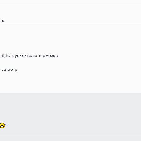
его
т ДВС к усилителю тормозов
 за метр