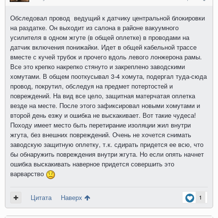
Обследовал провод ведущий к датчику центральной блокировки
на раздатке. Он выходит из салона в районе вакуумного
усилителя в одном жгуте (в общей оплетке) в проводами на
датчик включения понижайки. Идет в общей кабельной трассе
вместе с кучей трубок и прочего вдоль левого лонжерона рамы.
Все это крепко накрепко стянуто и закреплено заводскими
хомутами. В общем пооткусывал 3-4 хомута, подергал туда-сюда
провод, покрутил, обследуя на предмет потертостей и
повреждений. На вид все цело, защитная матерчатая оплетка
везде на месте. После этого зафиксировал новыми хомутами и
второй день езжу и ошибка не выскакивает. Вот такие чудеса!
Походу имеет место быть перетирание изоляции жил внутри
жгута, без внешних повреждений. Очень не хочется снимать
заводскую защитную оплетку, т.к. сдирать придется ее всю, что
бы обнаружить повреждения внутри жгута. Но если опять начнет
ошибка выскакивать наверное придется совершить это
варварство
Цитата
Наверх
1