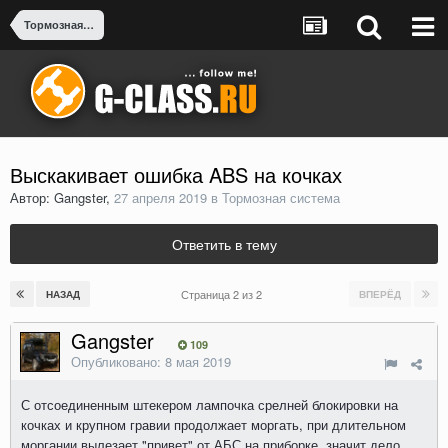
Тормозная система
Выскакивает ошибка ABS на кочках
Автор: Gangster,
27 апреля 2019
в
Тормозная система
Ответить в тему
Страница 2 из 2
НАЗАД
ВПЕРЁД
Gangster
109
Опубликовано:
8 мая 2019
С отсоединенным штекером лампочка срелней блокировки на
кочках и крупном гравии продолжает моргать, при длительном
моргании вылезает "привет" от АБС на приборке, значит дело