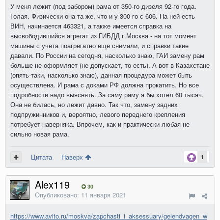
У меня лежит (под забором) рама от 350-го дизеля 92-го года.
Голая. Физически она та же, что и у 300-го с 606. На ней есть
ВИН, начинается 463321, а также имеется справка на
высвободившийся агрегат из ГИБДД г.Москва - на тот момент
машины с учета поагрегатно еще снимали, и справки такие
давали. По России на сегодня, насколько знаю, ГАИ замену рам
больше не оформляет (не допускает, то есть). А вот в Казахстане
(опять-таки, насколько знаю), данная процедура может быть
осуществлена. И рама с доками РФ должна прокатить. Но все
подробности надо выяснять. За саму раму я бы хотел 60 тысяч.
Она не билась, но лежит давно. Так что, замену задних
подпружинников и, вероятно, левого переднего крепления
потребует наверняка. Впрочем, как и практически любая не
сильно новая рама.
Цитата
Наверх
1
Alex119
30
Опубликовано:
11 января 2021
https://www.avito.ru/moskva/zapchasti_i_aksessuary/gelendvagen_w