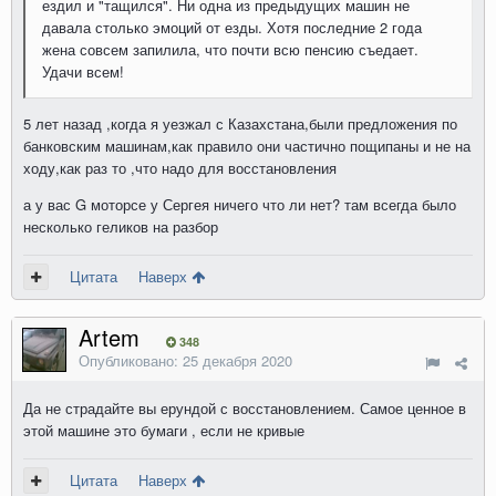
ездил и "тащился". Ни одна из предыдущих машин не
давала столько эмоций от езды. Хотя последние 2 года
жена совсем запилила, что почти всю пенсию съедает.
Удачи всем!
5 лет назад ,когда я уезжал с Казахстана,были предложения по
банковским машинам,как правило они частично пощипаны и не на
ходу,как раз то ,что надо для восстановления
а у вас G моторсе у Сергея ничего что ли нет? там всегда было
несколько геликов на разбор
Цитата
Наверх
Artem
348
Опубликовано:
25 декабря 2020
Да не страдайте вы ерундой с восстановлением. Самое ценное в
этой машине это бумаги , если не кривые
Цитата
Наверх