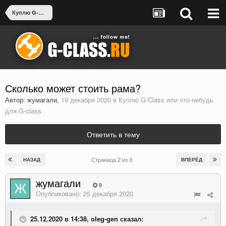
Куплю G-Class или что-нибудь для G-class
Сколько может стоить рама?
Автор: жумагали,
19 декабря 2020
в
Куплю G-Class или что-нибудь
для G-class
Ответить в тему
Страница 2 из 3
НАЗАД
ВПЕРЁД
жумагали
9
Опубликовано:
25 декабря 2020
25.12.2020 в 14:38, oleg-gen сказал: