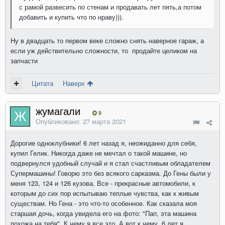
с рамой развесить по стенам и продавать лет пять,а потом
добавить и купить что по нраву))).
Ну в двадцать то первом веке сложно снять наверное гараж, а
если уж действительно сложности, то продайте целиком на
запчасти
Цитата
Наверх
жумагали
9
Опубликовано:
27 марта 2021
Дорогие одноклубники! 6 лет назад я, неожиданно для себя,
купил Гелик. Никогда даже не мечтал о такой машине, но
подвернулся удобный случай и я стал счастливым обладателем
Супермашины! Говорю это без всякого сарказма. До Гены были у
меня 123, 124 и 126 кузова. Все - прекрасные автомобили, к
которым до сих пор испытываю теплые чувства, как к живым
существам. Но Гена - это что-то особенное. Как сказала моя
старшая дочь, когда увидела его на фото: "Пап, эта машина
похожа на тебя". К чему я все это. А вот к чему. 6 лет я