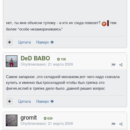
нет, ты мне объясни тупому - а кто их сюда повезет?
тем
более "особо незаморачиваясь"
Цитата
Наверх
DeD BABO
108
Опубликовано:
21 марта 2009
Самое запарное ,это складной механизм,вот чего надо сначала
купить и именно быстроскладной чтобы был,тряпка это
фигня,еслиб в тряпке дело было ,давноб решил вопрос
Цитата
Наверх
gromit
629
Опубликовано:
21 марта 2009