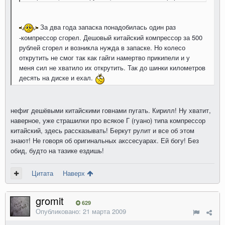
За два года запаска понадобилась один раз
-компрессор сгорел. Дешовый китайский компрессор за 500
рублей сгорел и возникла нужда в запаске. Но колесо
открутить не смог так как гайги намертво прикипели и у
меня сил не хватило их открутить. Так до шинки километров
десять на диске и ехал.
нефиг дешёвыми китайскими говнами пугать. Кирилл! Ну хватит,
наверное, уже страшилки про всякое Г (гуано) типа компрессор
китайский, здесь рассказывать! Беркут рулит и все об этом
знают! Не говоря об оригинальных акссесуарах. Ей богу! Без
обид, будто на тазике ездишь!
Цитата
Наверх
gromit
629
Опубликовано:
21 марта 2009