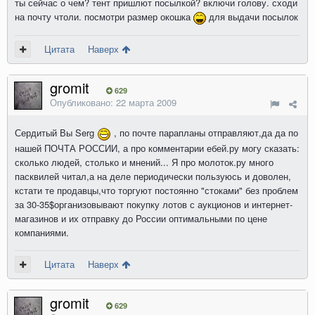
ты сейчас о чем? тент пришлют посылкой? включи голову. сходи
на почту чтоли. посмотри размер окошка
для выдачи посылок
Цитата
Наверх
gromit
629
Опубликовано:
22 марта 2009
Сердитый Вы Serg
, по почте парапланы отправляют,да да по
нашей ПОЧТА РОССИИ, а про комментарии ебей.ру могу сказать:
сколько людей, столько и мнений... Я про молоток.ру много
пасквилей читал,а на деле периодически пользуюсь и доволен,
кстати те продавцы,что торгуют постоянно "стоками" без проблем
за 30-35$организовывают покупку лотов с аукционов и интернет-
магазинов и их отправку до России оптимальными по цене
компаниями.
Цитата
Наверх
gromit
629