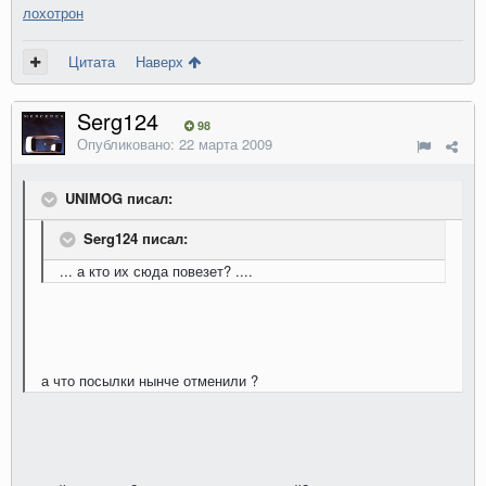
лохотрон
Цитата
Наверх
Serg124
98
Опубликовано:
22 марта 2009
UNIMOG писал:
Serg124 писал:
... а кто их сюда повезет? ....
а что посылки нынче отменили ?