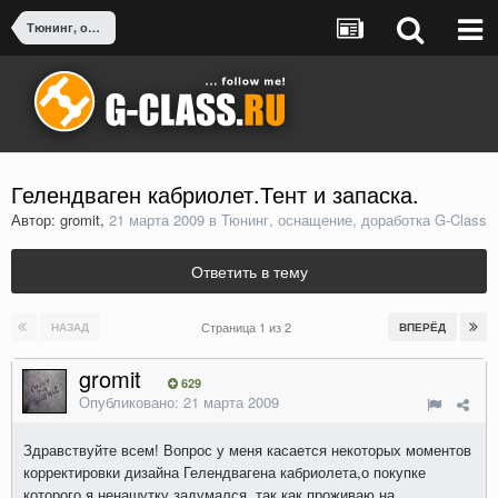
Тюнинг, оснащение, доработка G-Class
Гелендваген кабриолет.Тент и запаска.
Автор: gromit,
21 марта 2009
в
Тюнинг, оснащение, доработка G-Class
Ответить в тему
Страница 1 из 2
НАЗАД
ВПЕРЁД
gromit
629
Опубликовано:
21 марта 2009
Здравствуйте всем! Вопрос у меня касается некоторых моментов
корректировки дизайна Гелендвагена кабриолета,о покупке
которого я ненашутку задумался, так как проживаю на