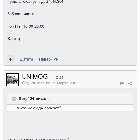
Фурштатская ул., д. 24, №301
Рабочие часы:
Пон-Пят 10:00-20:00
(Карта)
Цитата
Наверх
UNIMOG
25
Опубликовано:
21 марта 2009
Serg124 писал:
... а кто их сюда повезет? ....
а что посылки нынче отменили ?