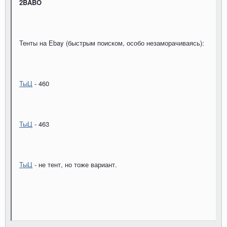
2BABO
Тенты на Еbay (быстрым поиском, особо незаморачиваясь):
ТыЦ
- 460
ТыЦ
- 463
ТыЦ
- не тент, но тоже вариант.