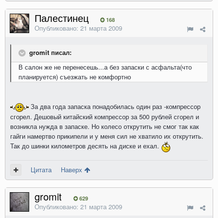
Палестинец
168
Опубликовано:
21 марта 2009
gromit писал:
В салон же не перенесешь...а без запаски с асфальта(что
планируется) съезжать не комфортно
За два года запаска понадобилась один раз -компрессор
сгорел. Дешовый китайский компрессор за 500 рублей сгорел и
возникла нужда в запаске. Но колесо открутить не смог так как
гайги намертво прикипели и у меня сил не хватило их открутить.
Так до шинки километров десять на диске и ехал.
Цитата
Наверх
gromit
629
Опубликовано:
21 марта 2009