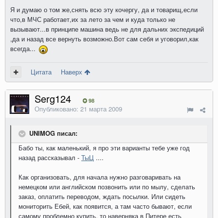
Я и думаю о том же,снять всю эту кочергу, да и товарищ,если
что,в МЧС работает,их за лето за чем и куда только не
вызывают...в принципе машина ведь не для дальних экспедиций
,да и назад все вернуть возможно.Вот сам себя и уговорил,как
всегда...
Цитата
Наверх
Serg124
98
Опубликовано:
21 марта 2009
UNIMOG писал:
Бабо ты, как маленький, я про эти варианты тебе уже год
назад рассказывал -
ТыЦ
....
Как организовать, для начала нужно разговаривать на
немецком или английском позвонить или по мылу, сделать
заказ, оплатить переводом, ждать посылки. Или сидеть
мониторить Ебей, как появится, а там часто бывают, если
самому проблемно купить, то наверняка в Питере есть