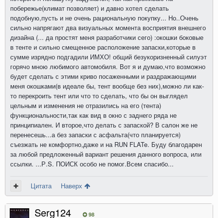
побережье(климат позволяет) и давно хотел сделать
подобную,пусть и не очень рациональную покупку... Но..Очень
сильно напрягают два визуальных момента восприятия внешнего
дизайна (... да простят меня разработчики сего) :окошки боковые
в тенте и сильно смещенное расположение запаски,которые в
сумме изрядно подгадили ИМХО! общий безукоризненный силуэт
горячо мною любимого автомобиля. Вот я и думаю,что возможно
будет сделать с этими криво посаженными и раздражающими
меня окошками(в идеале бы, тент вообще без них),можно ли как-
то перекроить тент или что то сделать, что бы он выглядел
цельным и изменения не отразились на его (тента)
функциональности,так как вид в окно с заднего ряда не
принципиален. И второе,что делать с запаской? В салон же не
перенесешь...а без запаски с асфальта(что планируется)
съезжать не комфортно,даже и на RUN FLATe. Буду благодарен
за любой предложенный вариант решения данного вопроса, или
ссылки. ...Р.S. ПОИСК особо не помог.Всем спасибо...
Цитата
Наверх
Serg124
98