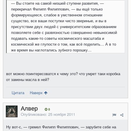
— Вы стоите на самой низшей ступени развития, —
перекричал Филипп Филиппович, — вы ещё только
формирующееся, слабое в умственном отношении
существо, все ваши поступки чисто звериные, и вы в
присутствии двух людей с университетским образованием
позволяете себе с развязностью совершенно невыносимой
подавать какие-то советы космического масштаба и
космической же глупости о том, как всё поделить… А в то
же время вы наглотались зубного порошку…
вот можно поинтересоватся к чему это? что умрет таки коробка
от замены масла в ней?
Цитата
Наверх
Алвер
8
Опубликовано:
25 ноября 2011
Ну вот-с, — гремел Филипп Филиппович, — зарубите себе на