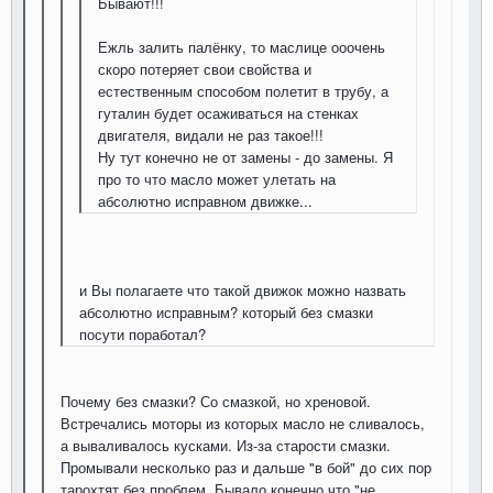
Бывают!!!
Ежль залить палёнку, то маслице ооочень
скоро потеряет свои свойства и
естественным способом полетит в трубу, а
гуталин будет осаживаться на стенках
двигателя, видали не раз такое!!!
Ну тут конечно не от замены - до замены. Я
про то что масло может улетать на
абсолютно исправном движке...
и Вы полагаете что такой движок можно назвать
абсолютно исправным? который без смазки
посути поработал?
Почему без смазки? Со смазкой, но хреновой.
Встречались моторы из которых масло не сливалось,
а вываливалось кусками. Из-за старости смазки.
Промывали несколько раз и дальше "в бой" до сих пор
тарохтят без проблем. Бывало конечно что "не