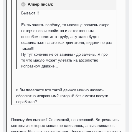
Алвер писал:
Бывают!!!
Ежль залить палёнку, то маслице ооочень скоро
потеряет свои свойства и естественным
способом полетит в трубу, а гуталин будет
осаживаться на стенках двигателя, видали не раз
такое!!!
Ну тут конечно не от замены - до замены. Я про
то что масло может улетать на абсолютно
исправном движке...
и Вы полагаете что такой движок можно назвать
абсолютно исправным? который без смазки посути
поработал?
Почему без смазки? Со смазкой, но хреновой. Встречались
моторы из которых масло не сливалось, а вываливалось
кусками. Из-за старости смазки. Промывали несколько раз и