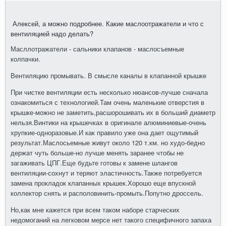
Алексей, а можно подробнее. Какие маслоотражатели и что с
вентиляцией надо делать?
Масллотражатели - сальники клапанов - маслосъемные
колпачки.
Вентиляцию промывать. В смысле каналы в клапанной крышке
При чистке вентиляции есть несколько нюансов-лучше сначала
ознакомиться с технологией.Там очень маленькие отверстия в
крышке-можно не заметить,расшорошивать их в больший диаметр
нельзя.Винтики на крышечках в оригинале алюминиевые-очень
хрупкие-одноразовые.И как правило уже она дает ощутимый
результат.Маслосьемные живут около 120 т.км. но худо-бедно
держат чуть больше-но лучше менять заранее чтобы не
загаживать ЦПГ.Еще будьте готовы к замене шлангов
вентиляции-сохнут и теряют эластичность.Также потребуется
замена прокладок клапанных крышек.Хорошо еще впускной
коллектор снять и располовинить-промыть.Попутно дроссель.
Но,как мне кажется при всем таком наборе старческих
недомоганий на легковом мерсе нет такого специфичного запаха