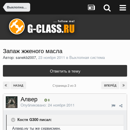
Выхлопная система
Запаж жженого масла
Автор: sanekb2007,
23 ноября 2011
в
Выхлопная система
Ответить в тему
Страница 2 из 3
НАЗАД
ВПЕРЁД
Алвер
8
Опубликовано:
24 ноября 2011
Костя G300 писал:
Алвер,ну ты же сервисмен.