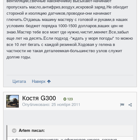
вентиляции,свечные наконечники) высыхают-начинают
пропускать масло,антифриз,воздух,искровой заряд.Не обходит
стороной и изоляцию датчиков,проводки-они начинают
глючить.Отдаешь машину мастеру с головой и руками,в наших
условиях бюджет порядка 1000-1500 долларов,ваших цен не
знаю.Мастер тебе все моет где нужно,чистит,меняет.Все,забыл
еще лет на десять.Если подход -"ждать у моря погоды" то можно
все 10 лет бегать с каждой резинкой.Ходовая у гелена в
частности не такая деталеемкая-большинство узлов служит
долгие годы.
Цитата
Наверх
Костя G300
123
Опубликовано:
25 ноября 2011
Artem писал:
я бы не стал спрашивать у официалов ничего. сегодня