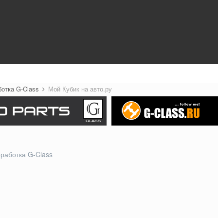
ботка G-Class
Мой Кубик на авто.ру
работка G-Class