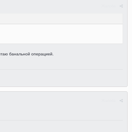
Жалоба
считаю банальной операцией.
Жалоба