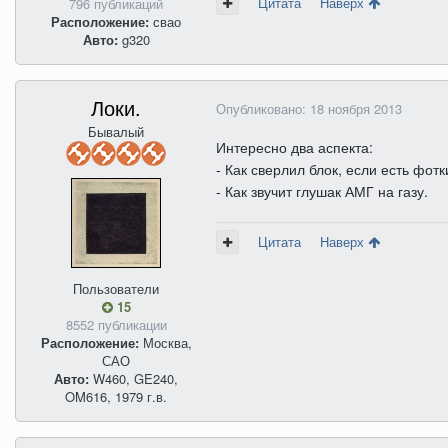
Цитата
Наверх
796 публикаций
Расположение:
свао
Авто:
g320
Локи.
Опубликовано:
18 ноября 2013
Бывалый
Интересно два аспекта:
- Как сверлил блок, если есть фот
- Как звучит глушак АМГ на газу.
Цитата
Наверх
Пользователи
15
8552 публикации
Расположение:
Москва,
САО
Авто:
W460, GE240,
OM616, 1979 г.в.