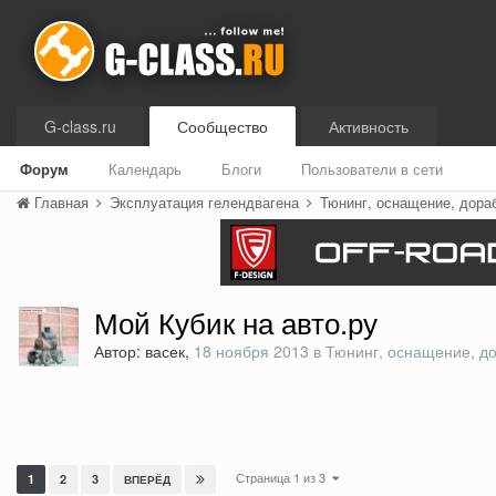
G-class.ru
Сообщество
Активность
Форум
Календарь
Блоги
Пользователи в сети
Главная
Эксплуатация гелендвагена
Тюнинг, оснащение, дора
Мой Кубик на авто.ру
Автор: васек,
18 ноября 2013
в
Тюнинг, оснащение, до
Страница 1 из 3
1
2
3
ВПЕРЁД