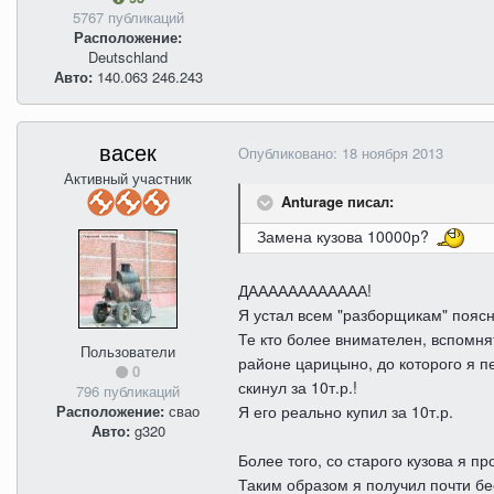
5767 публикаций
Расположение:
Deutschland
Авто:
140.063 246.243
васек
Опубликовано:
18 ноября 2013
Активный участник
Anturage писал:
Замена кузова 10000р?
ДАААААААААААА!
Я устал всем "разборщикам" поясня
Те кто более внимателен, вспомнят
Пользователи
районе царицыно, до которого я пе
0
скинул за 10т.р.!
796 публикаций
Я его реально купил за 10т.р.
Расположение:
свао
Авто:
g320
Более того, со старого кузова я пр
Таким образом я получил почти бес