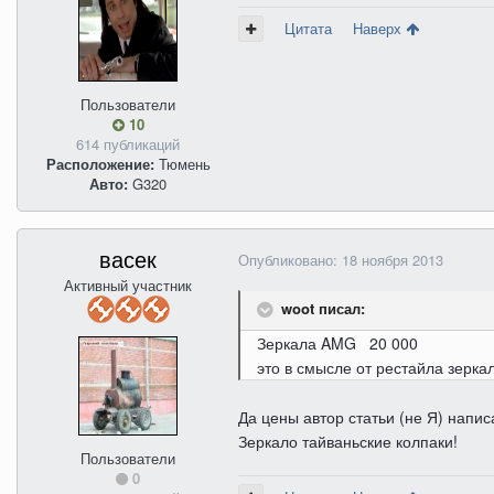
Цитата
Наверх
Пользователи
10
614 публикаций
Расположение:
Тюмень
Авто:
G320
васек
Опубликовано:
18 ноября 2013
Активный участник
woot писал:
Зеркала AMG 20 000
это в смысле от рестайла зерка
Да цены автор статьи (не Я) написа
Зеркало тайваньские колпаки!
Пользователи
0