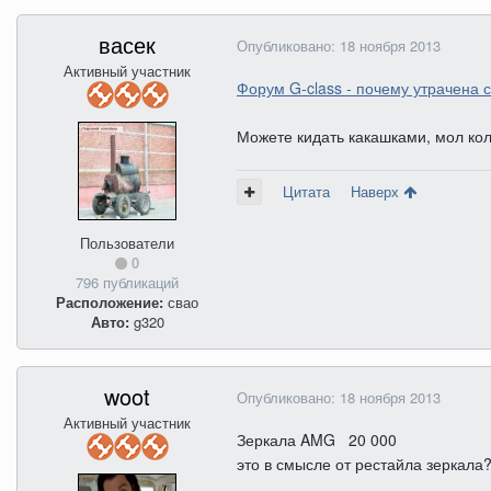
васек
Опубликовано:
18 ноября 2013
Активный участник
Форум G-class - почему утрачена 
Можете кидать какашками, мол колх
Цитата
Наверх
Пользователи
0
796 публикаций
Расположение:
свао
Авто:
g320
woot
Опубликовано:
18 ноября 2013
Активный участник
Зеркала AMG 20 000
это в смысле от рестайла зеркала?