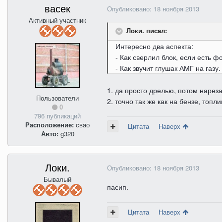
васек
Опубликовано:
18 ноября 2013
Активный участник
Локи. писал:
Интересно два аспекта:
- Как сверлил блок, если есть ф
- Как звучит глушак АМГ на газу.
1. да просто дрелью, потом нареза
Пользователи
2. точно так же как на бензе, топли
0
796 публикаций
Расположение:
свао
Цитата
Наверх
Авто:
g320
Локи.
Опубликовано:
18 ноября 2013
Бывалый
пасип.
Цитата
Наверх