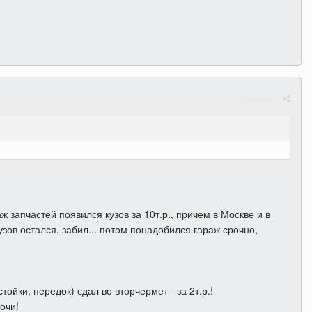
Жалоба
 запчастей появился кузов за 10т.р., причем в Москве и в
узов остался, забил... потом понадобился гараж срочно,
тойки, передок) сдал во вторчермет - за 2т.р.!
очи!