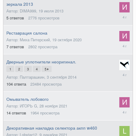
зеркала 2013
Автор: DIMA999,
19 июля 2013
29
5
ответов
2776
просмотров
мая
2022
Реставрация салона
Автор: Миха Питерский,
19 октября 2020
30
7
ответов
2802
просмотра
марта
2022
Дверные уплотнители неоригинал.
1
2
3
4
5
24
Автор: Палтарашкин,
3 сентября 2014
января
2022
104
ответа
23484
просмотра
Омыватель лобового
Автор: ИГОРЬ G,
28 ноября 2021
9
14
ответов
1964
просмотра
декабря
2021
Декоративная накладка селектора акпп w460
Автор: Lobster12,
9 декабря 2021