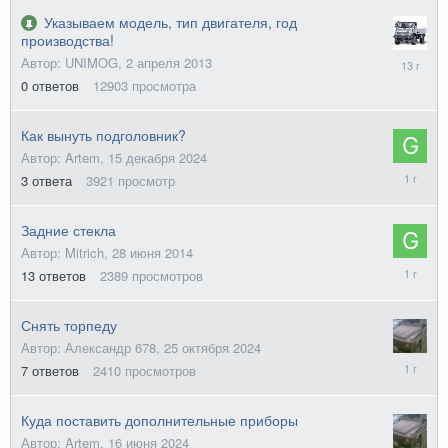
Указываем модель, тип двигателя, год
производства!
2
Автор: UNIMOG,
2 апреля 2013
апреля
0
ответов
12903
просмотра
2013
Как вынуть подголовник?
Автор: Artem,
15 декабря 2024
21
3
ответа
3921
просмотр
декабря
2024
Задние стекла
Автор: Mitrich,
28 июня 2014
22
13
ответов
2389
просмотров
ноября
2024
Снять торпеду
Автор: Александр 678,
25 октября 2024
27
7
ответов
2410
просмотров
октября
2024
Куда поставить дополнительные приборы
Автор: Artem,
16 июня 2024