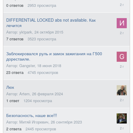
16
0
ответов
2953
просмотра
июня
2024
DIFFERENTIAL LOCKED abs not avaliable. Как
лечится
1
Автор: yktpark,
24 октября 2015
апреля
7
ответов
3523
просмотра
2024
Заблокировался руль и замок зажигания на Г500
дорестаиле.
7
Автор: Gangster,
18 июня 2018
марта
23
ответа
4745
просмотров
2024
Люк
Автор: Artem,
26 февраля 2024
26
1
ответ
1204
просмотра
февраля
2024
Безопасность, наше все!!!
Автор: Митяй Игоревич,
26 сентября 2023
27
2
ответа
2445
просмотров
сентября