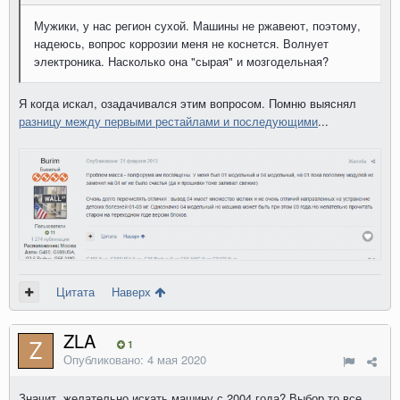
Мужики, у нас регион сухой. Машины не ржавеют, поэтому,
надеюсь, вопрос коррозии меня не коснется. Волнует
электроника. Насколько она "сырая" и мозгодельная?
Я когда искал, озадачивался этим вопросом. Помню выяснял
разницу между первыми рестайлами и последующими
...
Цитата
Наверх
ZLA
1
Опубликовано:
4 мая 2020
Значит, желательно искать машину с 2004 года? Выбор то все