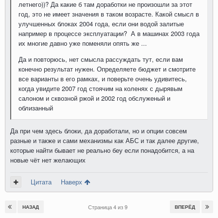
летнего))? Да какие б там доработки не произошли за этот
год, это не имеет значения в таком возрасте. Какой смысл в
улучшенных блоках 2004 года, если они водой залитые
например в процессе эксплуатации? А в машинах 2003 года
их многие давно уже поменяли опять же ...
Да и повторюсь, нет смысла рассуждать тут, если вам
конечно результат нужен. Определяете бюджет и смотрите
все варианты в его рамках, и поверьте очень удивитесь,
когда увидите 2007 год стоячим на коленях с дырявым
салоном и сквозной ржой и 2002 год обслуженый и
облизанный
Да при чем здесь блоки, да доработали, но и опции совсем
разные и также и сами механизмы как АБС и так далее другие,
которые найти бывает не реально беу если понадобится, а на
новые чёт нет желающих
Цитата
Наверх
Страница 4 из 9
НАЗАД
ВПЕРЁД