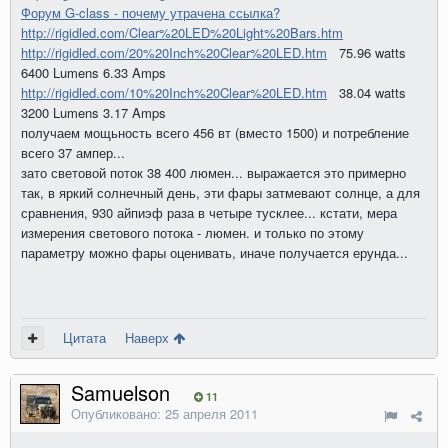
Форум G-class - почему утрачена ссылка?
http://rigidled.com/Clear%20LED%20Light%20Bars.htm
http://rigidled.com/20%20Inch%20Clear%20LED.htm
75.96 watts
6400 Lumens 6.33 Amps
http://rigidled.com/10%20Inch%20Clear%20LED.htm
38.04 watts
3200 Lumens 3.17 Amps
получаем мощьность всего 456 вт (вместо 1500) и потребление
всего 37 ампер...
зато световой поток 38 400 люмен... выражается это примерно
так, в яркий солнечный день, эти фары затмевают солнце, а для
сравнения, 930 айпиэф раза в четыре тусклее... кстати, мера
измерения светового потока - люмен. и только по этому
параметру можно фары оценивать, иначе получается ерунда...
Цитата
Наверх
Samuelson
11
Опубликовано:
25 апреля 2011