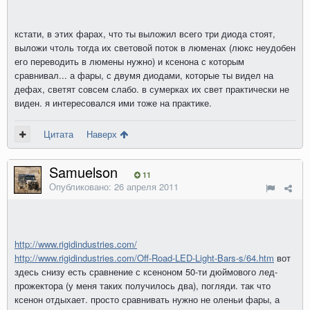
кстати, в этих фарах, что ты выложил всего три диода стоят,
выложи чтоль тогда их световой поток в люменах (люкс неудобен
его переводить в люмены нужно) и ксенона с которым
сравнивал... а фары, с двумя диодами, которые ты видел на
дефах, светят совсем слабо. в сумерках их свет практически не
виден. я интересовался ими тоже на практике.
Цитата
Наверх
Samuelson
11
Опубликовано:
26 апреля 2011
http://www.rigidindustries.com/
http://www.rigidindustries.com/Off-Road-LED-Light-Bars-s/64.htm
вот
здесь снизу есть сравнение с ксеноном 50-ти дюймового лед-
прожектора (у меня таких получилось два), погляди. так что
ксенон отдыхает. просто сравнивать нужно не оленьи фары, а