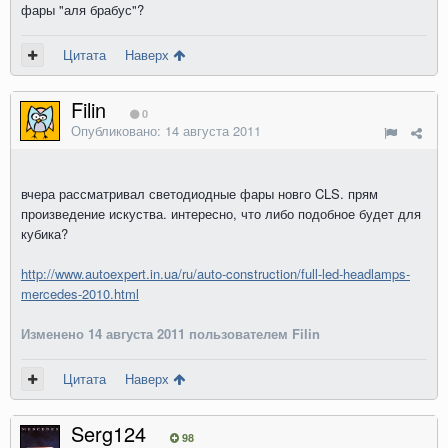
фары "аля брабус"?
Цитата
Наверх
Filin
0
Опубликовано:
14 августа 2011
вчера рассматривал светодиодные фары новго CLS. прям
произведение искуства. интересно, что либо подобное будет для
кубика?
http://www.autoexpert.in.ua/ru/auto-construction/full-led-headlamps-
mercedes-2010.html
Изменено
14 августа 2011
пользователем Filin
Цитата
Наверх
Serg124
98