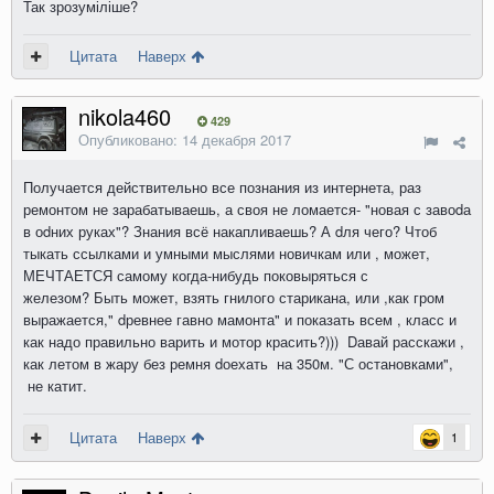
Так зрозуміліше?
Цитата
Наверх
nikola460
429
Опубликовано:
14 декабря 2017
Получается действительно все познания из интернета, раз
ремонтом не зарабатываешь, а своя не ломается- "новая с завоdа
в оdних руках"? Знания всё накапливаешь? А dля чего? Чтоб
тыкать ссылками и умными мыслями новичкам или , может,
МЕЧТАЕТСЯ самому когда-нибудь поковыряться с
железом? Быть может, взять гнилого старикана, или ,как гром
выражается," dревнее гавно мамонта" и показать всем , класс и
как надо правильно варить и мотор красить?))) Dавай расскажи ,
как летом в жару без ремня dоехать на 350м. "С остановками",
не катит.
Цитата
Наверх
1