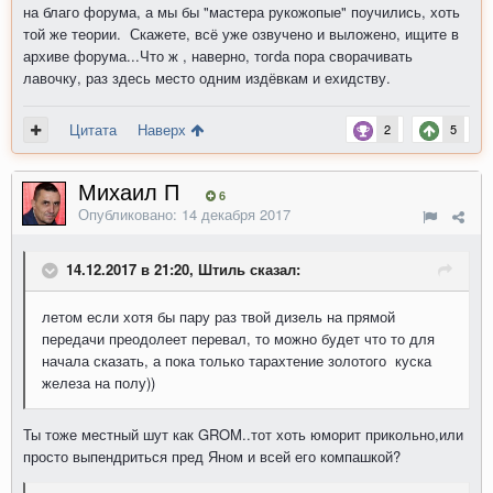
на благо форума, а мы бы "мастера рукожопые" поучились, хоть
той же теории. Скажете, всё уже озвучено и выложено, ищите в
архиве форума...Что ж , наверно, тогdа пора сворачивать
лавочку, раз здесь место одним издёвкам и ехидству.
Цитата
Наверх
2
5
Михаил П
6
Опубликовано:
14 декабря 2017
14.12.2017 в 21:20, Штиль сказал:
летом если хотя бы пару раз твой дизель на прямой
передачи преодолеет перевал, то можно будет что то для
начала сказать, а пока только тарахтение золотого куска
железа на полу))
Ты тоже местный шут как GROM..тот хоть юморит прикольно,или
просто выпендриться пред Яном и всей его компашкой?