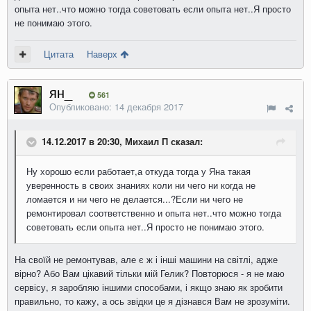
опыта нет..что можно тогда советовать если опыта нет..Я просто
не понимаю этого.
Цитата
Наверх
ян_
561
Опубликовано:
14 декабря 2017
14.12.2017 в 20:30, Михаил П сказал:
Ну хорошо если работает,а откуда тогда у Яна такая
уверенность в своих знаниях коли ни чего ни когда не
ломается и ни чего не делается...?Если ни чего не
ремонтировал соответственно и опыта нет..что можно тогда
советовать если опыта нет..Я просто не понимаю этого.
На
своїй
не ремонтував
,
але
є
ж
і
інші
машини
на
світлі
,
адже
вірно
?
Або
Вам
цікавий
тільки
мій
Гелик
?
Повторюся
-
я не маю
сервісу
,
я
заробляю
іншими
способами
,
і
якщо
знаю
як
зробити
правильно
,
то
кажу
,
а
ось
звідки
це
я
дізнався
Вам
не зрозуміти.