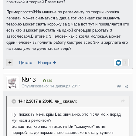
практикой и теорией.Разве нет?
Примерпростой:На машине по регламенту по теории коробка
передач может сниматься 2 дня,а тот кто знает как обмануть
теаорию может снять коробку за 2 часа вот тут и проявляется кто
есть кто и может работать на одной операции работать 3
автослесаря.В итоге с 3 человек как с козла молока.А может
один человек выполнять работу быстрее всех 3их и зарплата его
на троих уже не делется.так ведь?
Цитата
Наверх
1
N913
679
Опубликовано:
14 декабря 2017
14.12.2017 в 20:46, ян_ сказал:
Ну
,
покажіть
мені
,
крім
Вас
звичайно
,
хто
після
моїх
порад
мучився
з
ремонтом
?
Больш
тих
,
хто
після
таких
як
Ви
"
самоучок
"
потім
переробляє
до
нормального
заводського
стану
куплені