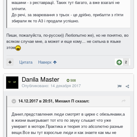
машини
-
з
реставрації
.
Таких
тут
багато
,
а
вже
взагалі
не
злічити
.
До речі
,
за
зварювання
з
трьох
-
це
дрібно
,
прибалти
з
п'яти
збирали
як
то
А3
і
продали
успішно
.
Пиши, пожалуйста, по-русски)) Любопытно же), но не понятно, во
всяком случае мне, а может и еще кому... не сильна в языке
этом
Цитата
Наверх
2
Danila Master
508
Опубликовано:
14 декабря 2017
14.12.2017 в 20:51, Михаил П сказал:
Данил,представления люди смотрят в цирке с обезьянами,а
в жизни выигрывает тот кто по звуку слышит что уже
умирает в моторе.Практика и теория это абсолютно разные
вещи.Все вы тут взрослые люди и как знаете как мы не