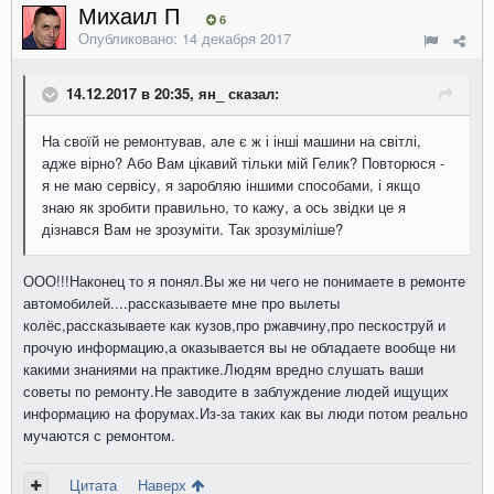
Михаил П
6
Опубликовано:
14 декабря 2017
14.12.2017 в 20:35, ян_ сказал:
На
своїй
не ремонтував
,
але
є
ж
і
інші
машини
на
світлі
,
адже
вірно
?
Або
Вам
цікавий
тільки
мій
Гелик
?
Повторюся
-
я не маю
сервісу
,
я
заробляю
іншими
способами
,
і
якщо
знаю
як
зробити
правильно
,
то
кажу
,
а
ось
звідки
це
я
дізнався
Вам
не зрозуміти.
Так зрозуміліше?
ООО!!!Наконец то я понял.Вы же ни чего не понимаете в ремонте
автомобилей....рассказываете мне про вылеты
колёс,рассказываете как кузов,про ржавчину,про пескоструй и
прочую информацию,а оказывается вы не обладаете вообще ни
какими знаниями на практике.Людям вредно слушать ваши
советы по ремонту.Не заводите в заблуждение людей ищущих
информацию на форумах.Из-за таких как вы люди потом реально
мучаются с ремонтом.
Цитата
Наверх