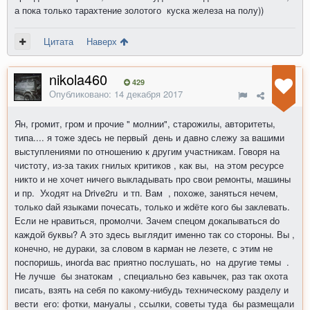
а пока только тарахтение золотого куска железа на полу))
Цитата
Наверх
nikola460
429
Опубликовано:
14 декабря 2017
Ян, громит, гром и прочие " молнии", старожилы, авторитеты,
типа.... я тоже здесь не первый день и давно слежу за вашими
выступлениями по отношению к другим участникам. Говоря на
чистоту, из-за таких гнилых критиков , как вы, на этом ресурсе
никто и не хочет ничего выкладывать про свои ремонты, машины
и пр. Уходят на Drive2ru и тп. Вам , похоже, заняться нечем,
только dай языками почесать, только и жdёте кого бы заклевать.
Если не нравиться, промолчи. Зачем спецом докапываться dо
каждой буквы? А это здесь выглядит именно так со стороны. Вы ,
конечно, не дураки, за словом в карман не лезете, с этим не
поспоришь, иногdа вас приятно послушать, но на другие темы .
Не лучше бы знатокам , специально без кавычек, раз так охота
писать, взять на себя по какому-нибудь техническому разделу и
вести его: фотки, мануалы , ссылки, советы туда бы размещали