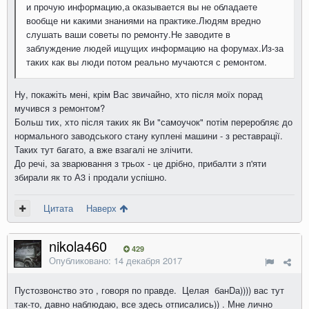
и прочую информацию,а оказывается вы не обладаете
вообще ни какими знаниями на практике.Людям вредно
слушать ваши советы по ремонту.Не заводите в
заблуждение людей ищущих информацию на форумах.Из-за
таких как вы люди потом реально мучаются с ремонтом.
Ну
,
покажіть
мені
,
крім
Вас
звичайно
,
хто
після
моїх
порад
мучився
з
ремонтом
?
Больш
тих
,
хто
після
таких
як
Ви
"
самоучок
"
потім
переробляє
до
нормального
заводського
стану
куплені
машини
-
з
реставрації
.
Таких
тут
багато
,
а
вже
взагалі
не злічити
.
До речі
,
за
зварювання
з
трьох
-
це
дрібно
,
прибалти
з
п'яти
збирали
як
то
А3
і
продали
успішно
.
Цитата
Наверх
nikola460
429
Опубликовано:
14 декабря 2017
Пустозвонство это , говоря по правде. Целая банDа)))) вас тут
так-то, давно наблюдаю, все здесь отписались)) . Мне лично