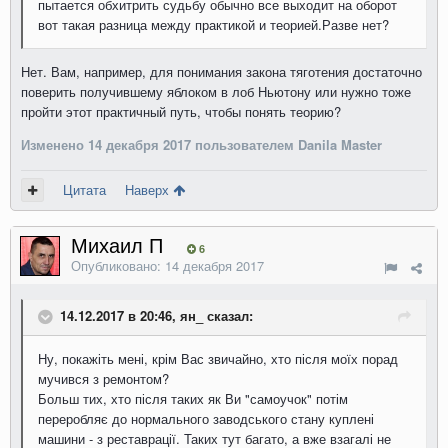
пытается обхитрить судьбу обычно все выходит на оборот
вот такая разница между практикой и теорией.Разве нет?
Нет. Вам, например, для понимания закона тяготения достаточно
поверить получившему яблоком в лоб Ньютону или нужно тоже
пройти этот практичный путь, чтобы понять теорию?
Изменено
14 декабря 2017
пользователем Danila Master
Цитата
Наверх
Михаил П
6
Опубликовано:
14 декабря 2017
14.12.2017 в 20:46, ян_ сказал:
Ну
,
покажіть
мені
,
крім
Вас
звичайно
,
хто
після
моїх
порад
мучився
з
ремонтом
?
Больш
тих
,
хто
після
таких
як
Ви
"
самоучок
"
потім
переробляє
до
нормального
заводського
стану
куплені
машини
-
з
реставрації
.
Таких
тут
багато
,
а
вже
взагалі
не