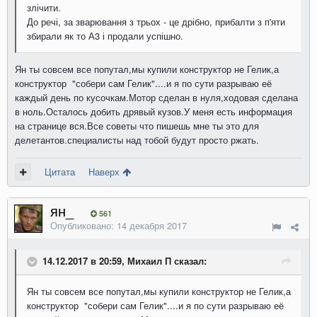
злічити
.
До речі
,
за
зварювання
з
трьох
-
це
дрібно
,
прибалти
з
п'яти
збирали
як
то
А3
і
продали
успішно
.
Ян ты совсем все попутал,мы купили конструктор не Гелик,а
конструктор "собери сам Гелик"....и я по сути разрываю её
каждый день по кусочкам.Мотор сделан в нуля,ходовая сделана
в ноль.Осталось добить дрявый кузов.У меня есть информация
на странице вся.Все советы что пишешь мне ты это для
делетантов.специалисты над тобой будут просто ржать.
Цитата
Наверх
ян_
561
Опубликовано:
14 декабря 2017
14.12.2017 в 20:59, Михаил П сказал:
Ян ты совсем все попутал,мы купили конструктор не Гелик,а
конструктор "собери сам Гелик"....и я по сути разрываю её