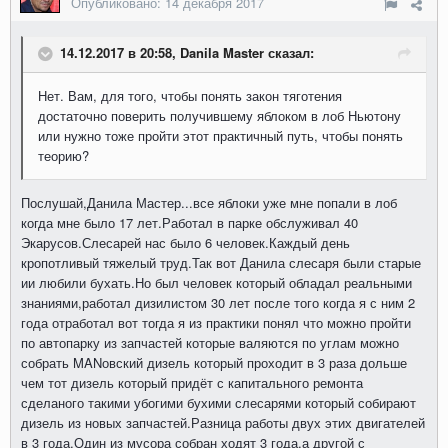
Опубликовано:
14 декабря 2017
14.12.2017 в 20:58, Danila Master сказал:
Нет. Вам, для того, чтобы понять закон тяготения
достаточно поверить получившему яблоком в лоб Ньютону
или нужно тоже пройти этот практичный путь, чтобы понять
теорию?
Послушай,Данила Мастер...все яблоки уже мне попали в лоб
когда мне было 17 лет.Работал в парке обслуживал 40
Экарусов.Слесарей нас было 6 человек.Каждый день
кропотливый тяжелый труд.Так вот Данила слесаря были старые
ии любили бухать.Но был человек который обладал реальными
знаниями,работал дизилистом 30 лет после того когда я с ним 2
года отработал вот тогда я из практики понял что можно пройти
по автопарку из запчастей которые валяются по углам можно
собрать MANовский дизель который проходит в 3 раза дольше
чем тот дизель который придёт с капитального ремонта
сделаного такими убогими бухими слесарями который собирают
дизель из новых запчастей.Разница работы двух этих двигателей
в 3 года.Один из мусора собран ходят 3 года,а другой с