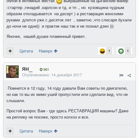
облой в интимных местах
выкрашенные на цыганский манер
:стартер ,генадий ,карлсон и тд. и тп ., но кузовщина чудным
образом откладывается на десерт ) а реставрация женскими
руками длится уже с десяток лет , заметно ,что слесаря бухали
до ночи не одни)) и практик наш так и не познал дзен )))
Яночке, нашей душке пламенный привет.
Цитата
Наверх
1
1
ян_
561
Опубликовано:
14 декабря 2017
Помнится в 12 году, 14 году давали Вам советы по двигателю,
но как то вы их мимо ушей пропустили или сделали вид, что не
слышали.
Простой вопрос Вам - где здесь РЕСТАВРАЦИЯ машины? Даже
на реплику не похоже, просто колхоз и все.
Цитата
Наверх