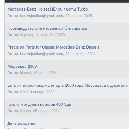
Mercedes-Benz Holset HE400 16cm2 Turbo
Автор: benzinjection@gmail.com,
28 января 2025
Производство стилизованных G-прицепов
Автор: G-pricep,
1 сентября 2020
Precision Parts for Classic Mercedes-Benz Diesels.
Автор: benzinjection@gmail.com,
23 сентября 2024
Мерседес g300
Автор: khayal,
16 июня 2024
Есть ли второй аккумулятор в 2000 года Мерседеса с дизельн
Автор: Said,
3 января 2022
Куплю молдинги порогов 460 3дв
Автор: Senna,
25 января 2024
День рождения