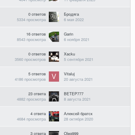
0
ответов
Бродяга
5334
просмотра
6 мая 2022
16
ответов
Garin
8543
просмотра
6 ноября 2021
0
ответов
Xacku
3560
просмотров
5 сентября 2021
5
ответов
Vitaluj
4186
просмотров
20 августа 2021
23
ответа
BETEP777
4882
просмотра
8 августа 2021
4
ответа
Алексей братск
4684
просмотра
28 октября 2020
3
ответа
Oleg999