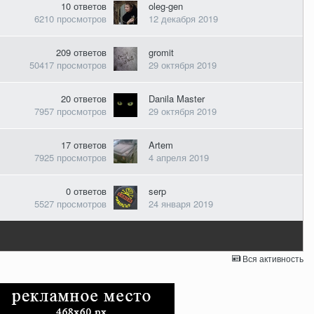
10
ответов
oleg-gen
6210
просмотров
12 декабря 2019
209
ответов
gromit
50417
просмотров
29 октября 2019
20
ответов
Danila Master
7957
просмотров
29 октября 2019
17
ответов
Artem
7925
просмотров
4 апреля 2019
0
ответов
serp
5527
просмотров
24 января 2019
Вся активность