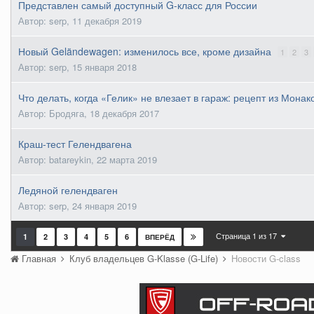
Представлен самый доступный G-класс для России
Автор: serp,
11 декабря 2019
Новый Geländewagen: изменилось все, кроме дизайна
1
2
3
Автор: serp,
15 января 2018
Что делать, когда «Гелик» не влезает в гараж: рецепт из Монак
Автор: Бродяга,
18 декабря 2017
Краш-тест Гелендвагена
Автор: batareykin,
22 марта 2019
Ледяной гелендваген
Автор: serp,
24 января 2019
Страница 1 из 17
1
2
3
4
5
6
ВПЕРЁД
Главная
Клуб владельцев G-Klasse (G-Life)
Новости G-class