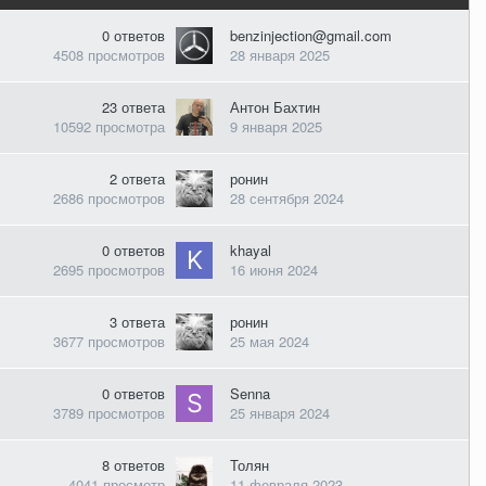
0
ответов
benzinjection@gmail.com
4508
просмотров
28 января 2025
23
ответа
Антон Бахтин
10592
просмотра
9 января 2025
2
ответа
ронин
2686
просмотров
28 сентября 2024
0
ответов
khayal
2695
просмотров
16 июня 2024
3
ответа
ронин
3677
просмотров
25 мая 2024
0
ответов
Senna
3789
просмотров
25 января 2024
8
ответов
Толян
4041
просмотр
11 февраля 2023