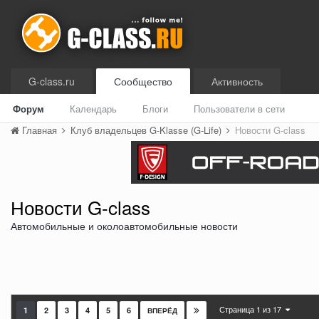
G-class.ru
Сообщество
Активность
Форум
Календарь
Блоги
Пользователи в сети
Главная
Клуб владельцев G-Klasse (G-Life)
Новости G-class
Новости G-class
Автомобильные и околоавтомобильные новости
Страница 1 из 17
1
2
3
4
5
6
ВПЕРЁД