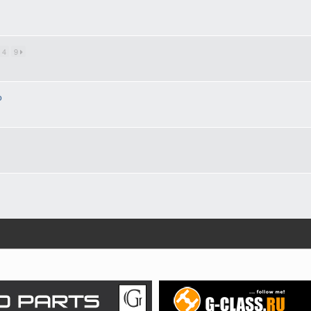
4
9
о