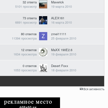
32
ответа
Maverick
5101
просмотр
19 марта 2010
73
ответа
ALEX161
6691
просмотр
16 марта 2010
80
ответов
zmei11111
11394
просмотра
25 февраля 2010
12
ответов
MaXX 190E2.6
1634
просмотра
19 февраля 2010
0
ответов
Desert Foxx
1053
просмотра
18 февраля 2010
Вся активность