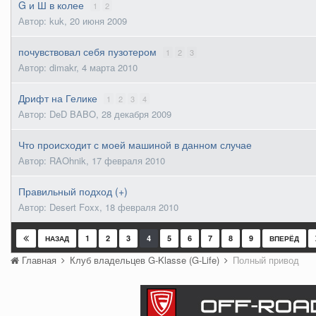
G и Ш в колее
1
2
Автор: kuk,
20 июня 2009
почувствовал себя пузотером
1
2
3
Автор: dimakr,
4 марта 2010
Дрифт на Гелике
1
2
3
4
Автор: DeD BABO,
28 декабря 2009
Что происходит с моей машиной в данном случае
Автор: RAOhnik,
17 февраля 2010
Правильный подход (+)
Автор: Desert Foxx,
18 февраля 2010
1
2
3
4
5
6
7
8
9
НАЗАД
ВПЕРЁД
Главная
Клуб владельцев G-Klasse (G-Life)
Полный привод