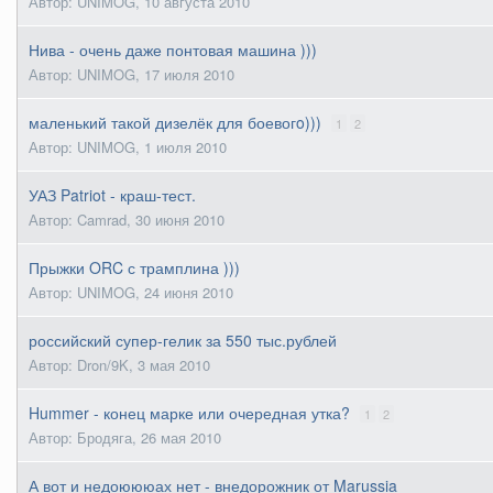
Автор: UNIMOG,
10 августа 2010
Нива - очень даже понтовая машина )))
Автор: UNIMOG,
17 июля 2010
маленький такой дизелёк для боевогo)))
1
2
Автор: UNIMOG,
1 июля 2010
УАЗ Patriot - краш-тест.
Автор: Camrad,
30 июня 2010
Прыжки ORC с трамплина )))
Автор: UNIMOG,
24 июня 2010
российский супер-гелик за 550 тыс.рублей
Автор: Dron/9K,
3 мая 2010
Hummer - конец марке или очередная утка?
1
2
Автор: Бродяга,
26 мая 2010
А вот и недоюююах нет - внедорожник от Marussia