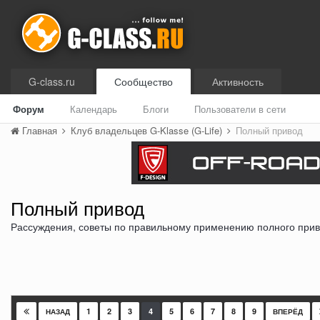
G-class.ru
Сообщество
Активность
Форум
Календарь
Блоги
Пользователи в сети
Главная
Клуб владельцев G-Klasse (G-Life)
Полный привод
Полный привод
Рассуждения, советы по правильному применению полного прив
1
2
3
4
5
6
7
8
9
НАЗАД
ВПЕРЁД