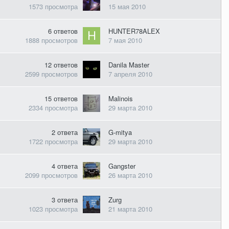
1573
просмотра
15 мая 2010
6
ответов
HUNTER78ALEX
1888
просмотров
7 мая 2010
12
ответов
Danila Master
2599
просмотров
7 апреля 2010
15
ответов
Malinois
2334
просмотра
29 марта 2010
2
ответа
G-mitya
1722
просмотра
29 марта 2010
4
ответа
Gаngster
2099
просмотров
26 марта 2010
3
ответа
Zurg
1023
просмотра
21 марта 2010