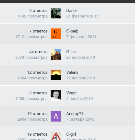
9
ответов
Ванёк
1742
просмотра
21 февраля 2011
7
ответов
G-раф
1712
просмотров
7 февраля 2011
44
ответа
G-ljak
3079
просмотров
26 ноября 2010
12
ответов
Valeris
1604
просмотра
12 ноября 2010
0
ответов
Vengr
1269
просмотров
2 ноября 2010
19
ответов
Andrey74
2934
просмотра
7 октября 2010
19
ответов
G-girl
2332
просмотра
12 августа 2010