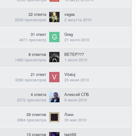
22
ответа
vegas
2200
просмотров
2 августа 2010
31
ответ
Greg
4671
просмотр
21 июля 2010
8
ответов
BETEP777
1460
просмотров
1 июля 2010
21
ответ
Vitaluj
3290
просмотров
25 июня 2010
4
ответа
Алексей СПБ
2372
просмотра
9 июня 2010
29
ответов
Локи.
2884
просмотра
30 мая 2010
13
ответов
tash55