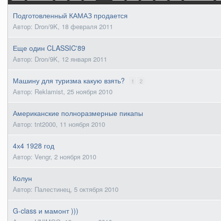
Подготовленный КАМАЗ продается
Автор: Dron/9K,
18 февраля 2011
Еще один CLASSIC'89
Автор: Dron/9K,
12 января 2011
Машину для туризма какую взять?
1
2
Автор: Reklamist,
25 ноября 2010
Американские полноразмерные пикапы
Автор: tnt2000,
11 ноября 2010
4х4 1928 год
Автор: Vengr,
2 ноября 2010
Колун
Автор: Палестинец,
5 октября 2010
G-class и мамонт )))