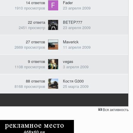
14
ответов
Fader
1910
просмотров
23 апреля 2009
22
ответа
BETEP777
2451
просмотр
23 апреля 2009
27
ответов
Maverick
2669
просмотров
11 апреля 2009
9
ответов
vegas
1108
просмотров
3 апреля 2009
88
ответов
Костя G300
8168
просмотров
25 марта 2009
Вся активность