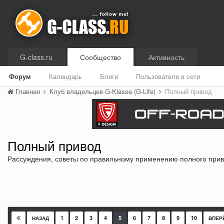
G-class.ru
Сообщество
Активность
Форум
Календарь
Блоги
Пользователи в сети
Главная
Клуб владельцев G-Klasse (G-Life)
Полный привод
Полный привод
Рассуждения, советы по правильному применению полного прив
1
2
3
4
5
6
7
8
9
10
НАЗАД
ВПЕР