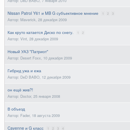
Автор: DeD BABO,
7 января 2010
Nissan Patrol Y61 и MB G субъективное мнение
1
2
3
Автор: Maverick,
28 декабря 2009
Как круто катается Диско по снегу.
1
2
Автор: Vint,
28 декабря 2009
Новый УАЗ "Патриот"
Автор: Desert Foxx,
10 декабря 2009
Гибрид ужа и ежа
Автор: DeD BABO,
12 декабря 2009
он ещё жив?!
Автор: Doctor,
25 января 2008
В объезд
Автор: Fader,
18 августа 2009
Cayenne и G класс
1
2
3
4