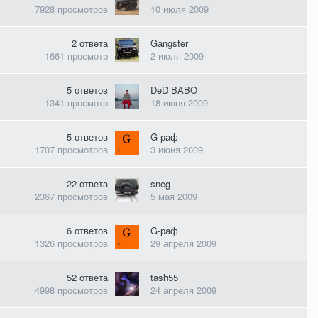
7928
просмотров
10 июля 2009
2
ответа
Gаngster
1661
просмотр
2 июля 2009
5
ответов
DeD BABO
1341
просмотр
18 июня 2009
5
ответов
G-раф
1707
просмотров
3 июня 2009
22
ответа
sneg
2367
просмотров
5 мая 2009
6
ответов
G-раф
1326
просмотров
29 апреля 2009
52
ответа
tash55
4998
просмотров
24 апреля 2009