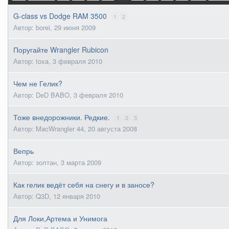
G-class vs Dodge RAM 3500
1
2
Автор: borei,
29 июня 2009
Поругайте Wrangler Rubicon
Автор: toxa,
3 февраля 2010
Чем не Гелик?
Автор: DeD BABO,
3 февраля 2010
Тоже внедорожники. Редкие.
1
2
3
Автор: MacWrangler 44,
20 августа 2008
Вепрь
Автор: золтан,
3 марта 2009
Как гелик ведёт себя на снегу и в заносе?
Автор: Q3D,
12 января 2010
Для Локи,Артема и Унимога