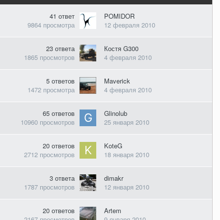
41
ответ
POMIDOR
9864
просмотра
12 февраля 2010
23
ответа
Костя G300
1865
просмотров
4 февраля 2010
5
ответов
Maverick
1472
просмотра
4 февраля 2010
65
ответов
Glinolub
10960
просмотров
25 января 2010
20
ответов
KoteG
2712
просмотров
18 января 2010
3
ответа
dimakr
1787
просмотров
12 января 2010
20
ответов
Artem
2167
просмотров
9 января 2010