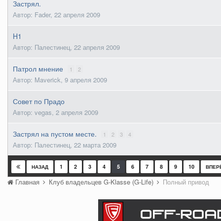
Застрял.
Автор: Fader,
22 апреля 2009
H1
Автор: Палестинец,
22 апреля 2009
Патрол мнение
1
2
Автор: Maverick,
9 апреля 2009
Совет по Прадо
Автор: vegas,
2 апреля 2009
Застрял на пустом месте.
1
2
3
4
Автор: Палестинец,
22 марта 2009
1
2
3
4
5
6
7
8
9
10
НАЗАД
ВПЕР
Главная
Клуб владельцев G-Klasse (G-Life)
Полный привод